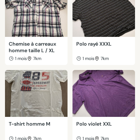
Chemise à carreaux
Polo rayé XXXL
homme taille L / XL
1 mois
7km
1 mois
7km
T-shirt homme M
Polo violet XXL
1 mois
7km
1 mois
7km