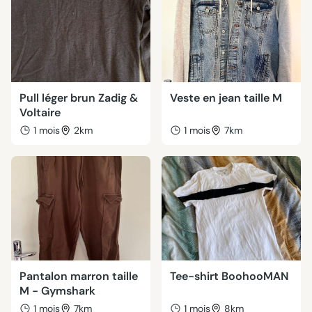
Pull léger brun Zadig &
Veste en jean taille M
Voltaire
1 mois
2km
1 mois
7km
Pantalon marron taille
Tee-shirt BoohooMAN
M - Gymshark
1 mois
7km
1 mois
8km