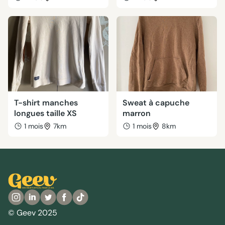
T-shirt manches
Sweat à capuche
longues taille XS
marron
1 mois
7km
1 mois
8km
© Geev 2025