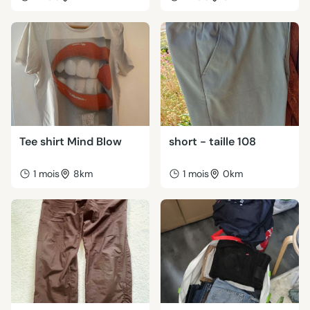
Tee shirt Mind Blow
short - taille 108
1 mois
8km
1 mois
0km