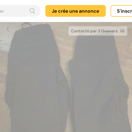
Je crée une annonce
S'insc
Contacté par 3 Geevers