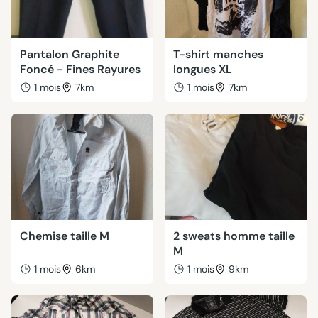
Pantalon Graphite
T-shirt manches
Foncé - Fines Rayures
longues XL
1 mois
7km
1 mois
7km
Chemise taille M
2 sweats homme taille
M
1 mois
6km
1 mois
9km