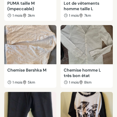
PUMA taille M
Lot de vêtements
(impeccable)
homme taille L
1 mois
3km
1 mois
7km
Chemise Bershka M
Chemise homme L
très bon état
1 mois
5km
1 mois
8km