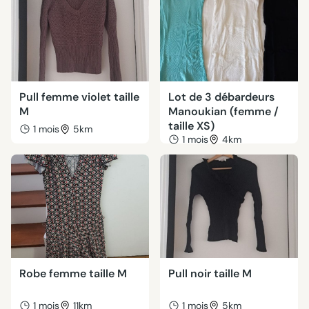
Pull femme violet taille
Lot de 3 débardeurs
M
Manoukian (femme /
taille XS)
1 mois
5km
1 mois
4km
Robe femme taille M
Pull noir taille M
1 mois
11km
1 mois
5km