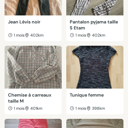
Jean Lévis noir
Pantalon pyjama taille
S Etam
1 mois
402km
1 mois
402km
Chemise à carreaux
Tunique femme
taille M
1 mois
401km
1 mois
398km