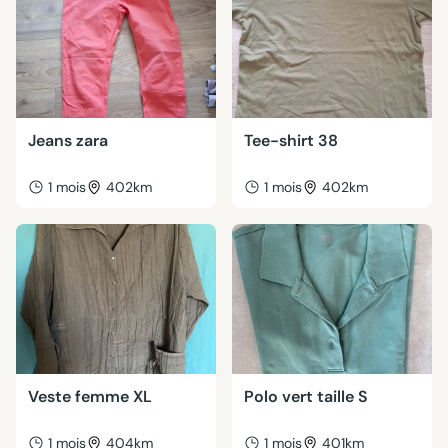
Jeans zara
Tee-shirt 38
1 mois
402km
1 mois
402km
Veste femme XL
Polo vert taille S
1 mois
404km
1 mois
401km