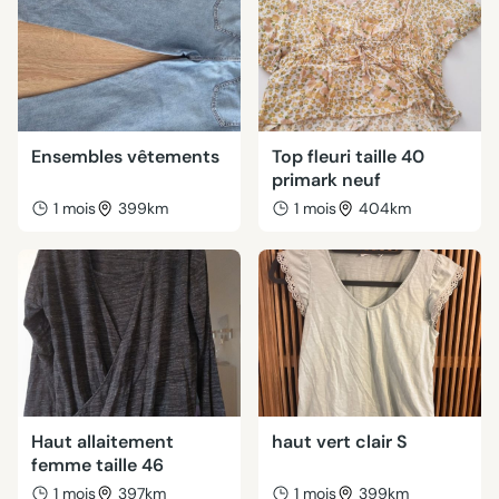
Ensembles vêtements
Top fleuri taille 40
primark neuf
1 mois
399km
1 mois
404km
Haut allaitement
haut vert clair S
femme taille 46
1 mois
397km
1 mois
399km