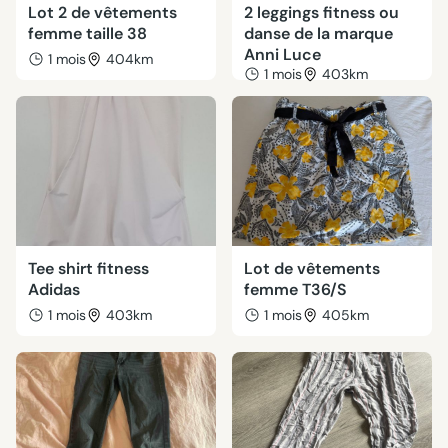
Lot 2 de vêtements
2 leggings fitness ou
femme taille 38
danse de la marque
Anni Luce
1 mois
404km
1 mois
403km
Tee shirt fitness
Lot de vêtements
Adidas
femme T36/S
1 mois
403km
1 mois
405km