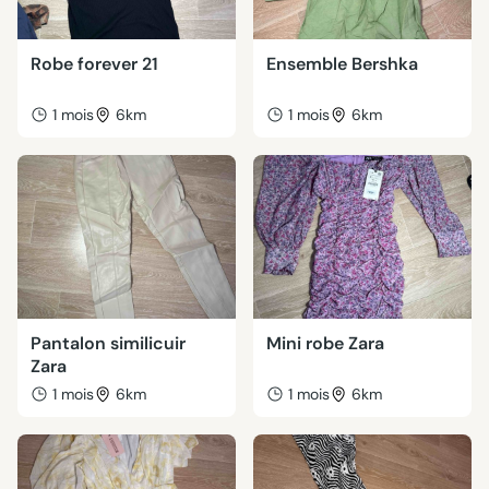
Robe forever 21
Ensemble Bershka
1 mois
6km
1 mois
6km
Pantalon similicuir
Mini robe Zara
Zara
1 mois
6km
1 mois
6km