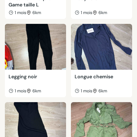
Game taille L
1 mois
6km
1 mois
6km
Legging noir
Longue chemise
1 mois
6km
1 mois
6km