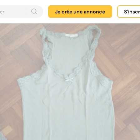
Je crée une annonce
S'insc