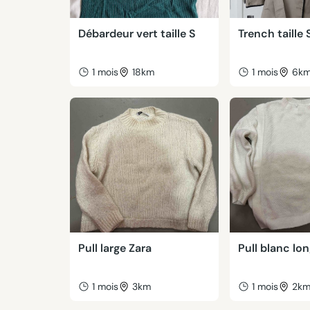
Débardeur vert taille S
Trench taille 
1 mois
18km
1 mois
6k
Pull large Zara
Pull blanc lon
1 mois
3km
1 mois
2k