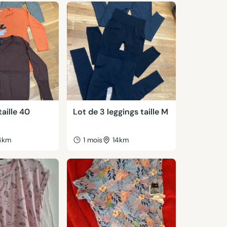
taille 40
Lot de 3 leggings taille M
4km
1 mois
14km