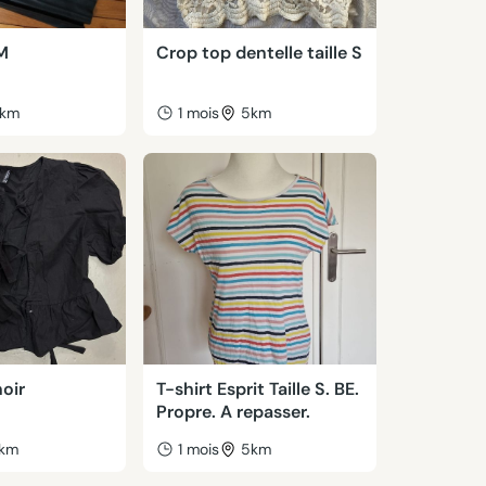
 M
Crop top dentelle taille S
km
1 mois
5km
noir
T-shirt Esprit Taille S. BE.
Propre. A repasser.
km
1 mois
5km