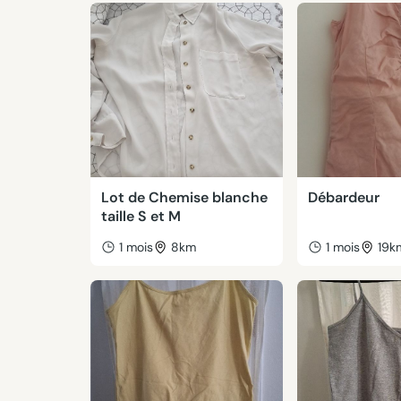
Lot de Chemise blanche
Débardeur
taille S et M
1 mois
8km
1 mois
19k