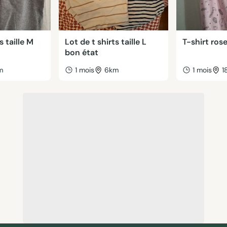
 taille M
Lot de t shirts taille L
T-shirt rose
bon état
m
1 mois
6km
1 mois
1