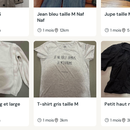
S
Jean bleu taille M Naf
Jupe taille
Naf
m
1 mois
12km
1 mois
5
g et large
T-shirt gris taille M
Petit haut 
m
1 mois
3km
1 mois
3