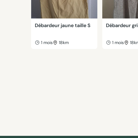
Débardeur jaune taille S
Débardeur gris
1 mois
18km
1 mois
18k