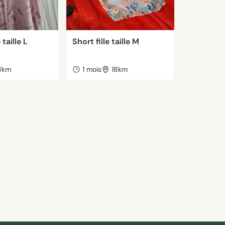
 taille L
Short fille taille M
8km
1 mois
18km