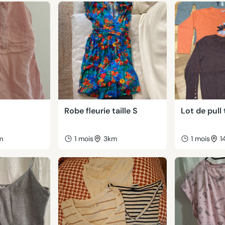
Robe fleurie taille S
Lot de pull 
m
1 mois
3km
1 mois
1