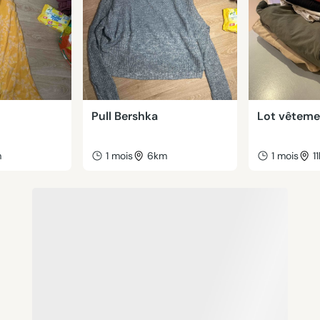
Pull Bershka
Lot vêtem
m
1 mois
6km
1 mois
1