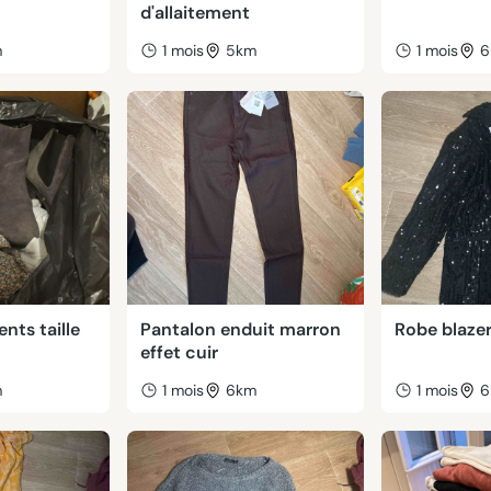
d'allaitement
m
1 mois
5km
1 mois
6
nts taille
Pantalon enduit marron
Robe blazer
effet cuir
m
1 mois
6km
1 mois
6