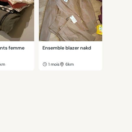
ents femme
Ensemble blazer nakd
1km
1 mois
6km