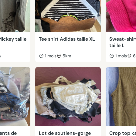
ickey taille
Tee shirt Adidas taille XL
Sweat-shir
taille L
m
1 mois
5km
1 mois
6
ents de
Lot de soutiens-gorge
Crop top ka