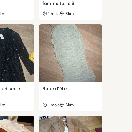
femme taille S
km
1 mois
6km
 brillante
Robe d’été
km
1 mois
6km