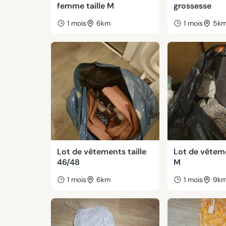
femme taille M
grossesse
1 mois
6km
1 mois
5k
Lot de vêtements taille
Lot de vêteme
46/48
M
1 mois
6km
1 mois
9k