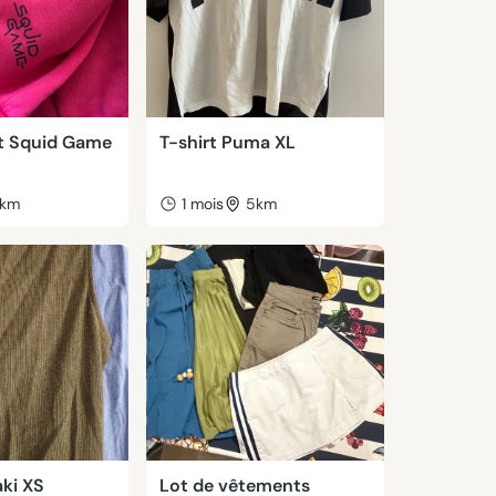
t Squid Game
T-shirt Puma XL
km
1 mois
5km
ki XS
Lot de vêtements