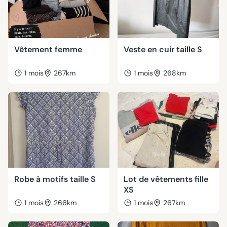
Vêtement femme
Veste en cuir taille S
1 mois
267km
1 mois
268km
Robe à motifs taille S
Lot de vêtements fille
XS
1 mois
266km
1 mois
267km