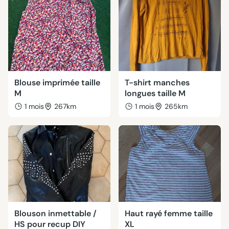
Blouse imprimée taille
T-shirt manches
M
longues taille M
1 mois
267km
1 mois
265km
Blouson inmettable /
Haut rayé femme taille
HS pour recup DIY
XL