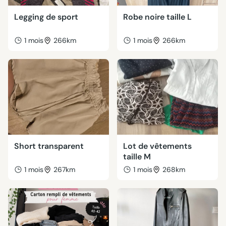
Legging de sport
Robe noire taille L
1 mois
266km
1 mois
266km
Short transparent
Lot de vêtements
taille M
1 mois
267km
1 mois
268km