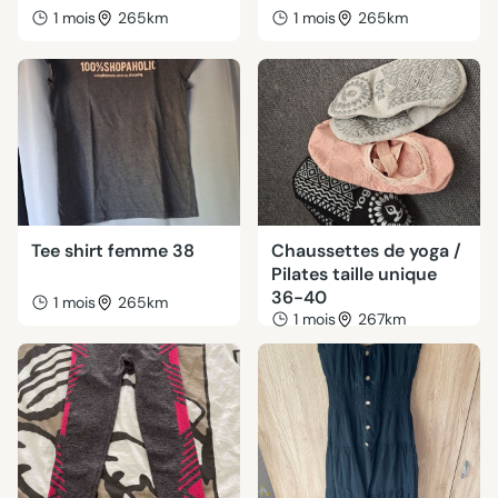
1 mois
265km
1 mois
265km
Tee shirt femme 38
Chaussettes de yoga /
Pilates taille unique
36-40
1 mois
265km
1 mois
267km