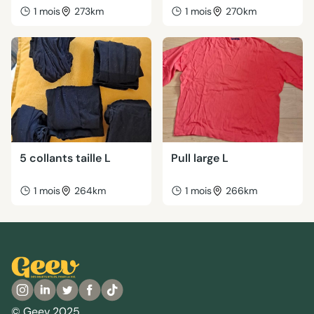
1 mois
273km
1 mois
270km
5 collants taille L
Pull large L
1 mois
264km
1 mois
266km
© Geev 2025