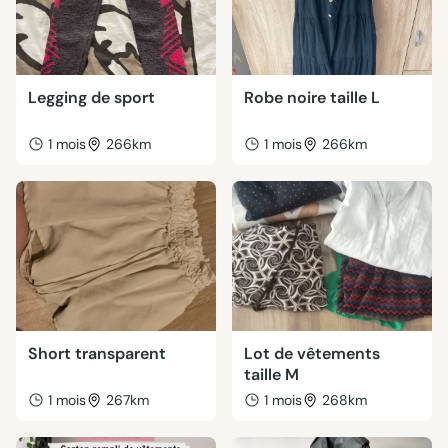
Legging de sport
Robe noire taille L
1 mois
266km
1 mois
266km
Short transparent
Lot de vêtements
taille M
1 mois
267km
1 mois
268km