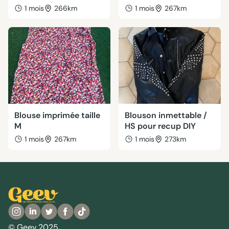
1 mois
266km
1 mois
267km
Blouse imprimée taille
Blouson inmettable /
M
HS pour recup DIY
1 mois
267km
1 mois
273km
© Geev 2025