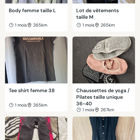
Body femme taille L
Lot de vêtements
taille M
1 mois
265km
1 mois
265km
Tee shirt femme 38
Chaussettes de yoga /
Pilates taille unique
36-40
1 mois
265km
1 mois
267km