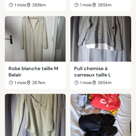
1 mois
268km
1 mois
265km
Robe blanche taille M
Pull chemise à
Belair
carreaux taille L
1 mois
267km
1 mois
265km