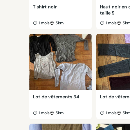
T shirt noir
Haut noir en 
taille S
1 mois
5km
1 mois
5k
Lot de vêtements 34
Lot de vêtem
1 mois
5km
1 mois
5k