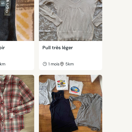
oir
Pull très léger
km
1 mois
5km