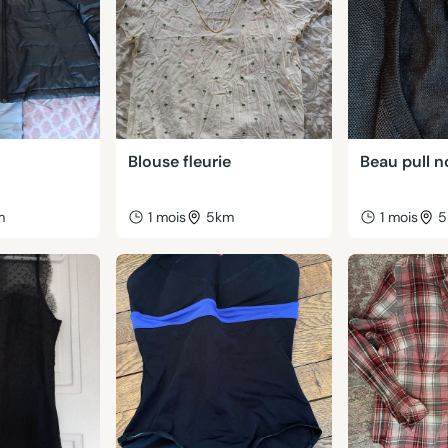
Blouse fleurie
Beau pull n
m
1 mois
5km
1 mois
5