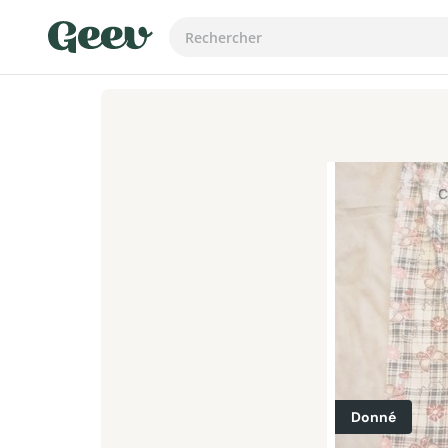
C
Donné