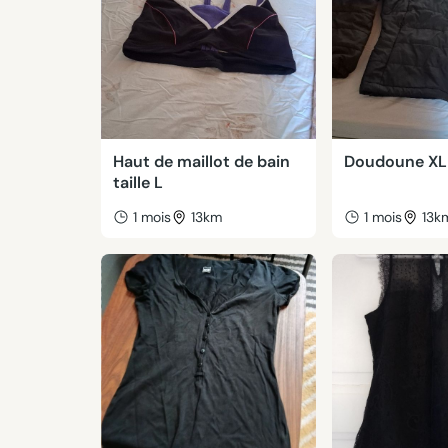
Haut de maillot de bain
Doudoune XL
taille L
1 mois
13km
1 mois
13k