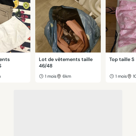
ents
Lot de vêtements taille
Top taille S
S
46/48
m
1 mois
6km
1 mois
1