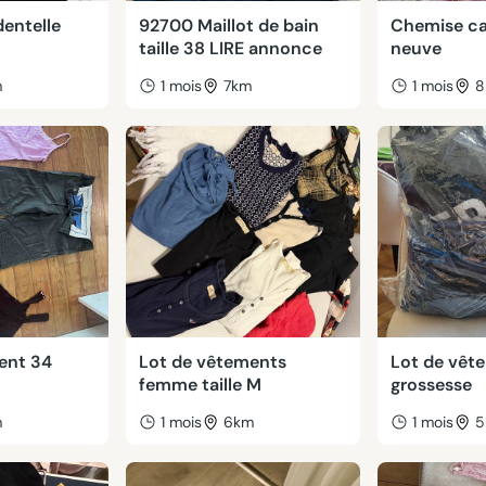
dentelle
92700 Maillot de bain
Chemise ca
taille 38 LIRE annonce
neuve
m
1 mois
7km
1 mois
8
ent 34
Lot de vêtements
Lot de vêt
femme taille M
grossesse
m
1 mois
6km
1 mois
5