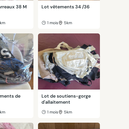
rreaux 38 M
Lot vêtements 34 /36
km
1 mois
5km
ements de
Lot de soutiens-gorge
d'allaitement
km
1 mois
5km