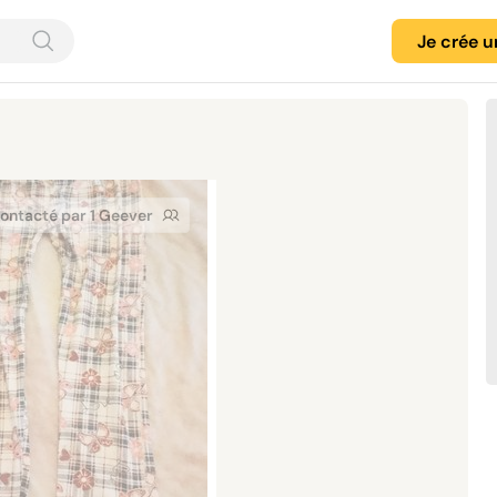
Je crée 
ontacté par 1 Geever