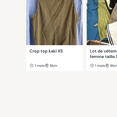
Crop top kaki XS
Lot de vêtem
femme taille 
1 mois
6km
1 mois
6k