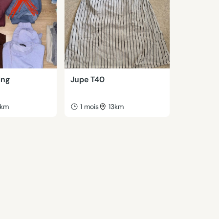
ing
Jupe T40
km
1 mois
13km