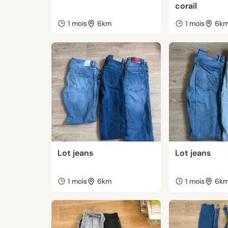
corail
1 mois
6km
1 mois
6k
Lot jeans
Lot jeans
1 mois
6km
1 mois
6k