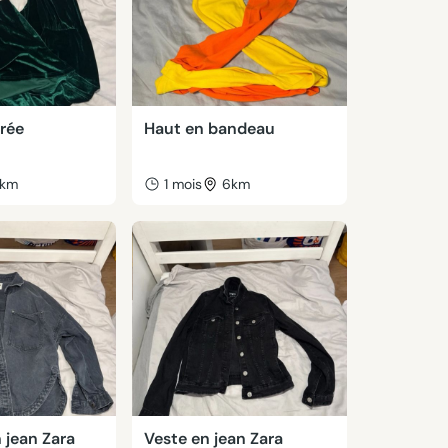
rée
Haut en bandeau
km
1 mois
6km
 jean Zara
Veste en jean Zara