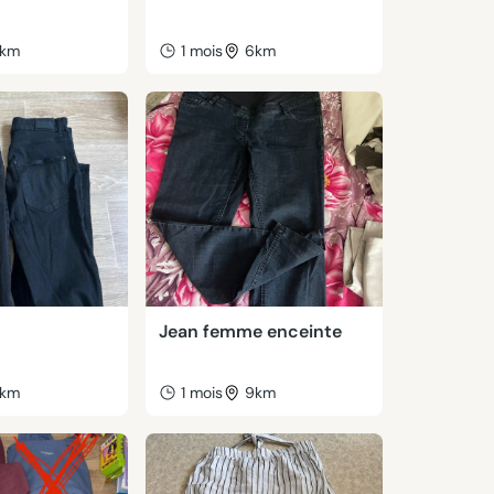
km
1 mois
6km
Jean femme enceinte
km
1 mois
9km