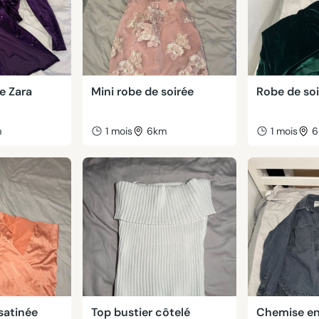
e Zara
Mini robe de soirée
Robe de soi
m
1 mois
6km
1 mois
6
satinée
Top bustier côtelé
Chemise en