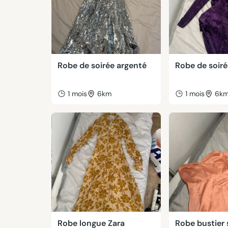
Robe de soirée argenté
Robe de soiré
1 mois
6km
1 mois
6k
Robe longue Zara
Robe bustier 