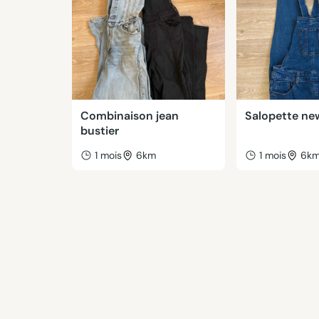
Combinaison jean
Salopette ne
bustier
1 mois
6km
1 mois
6k