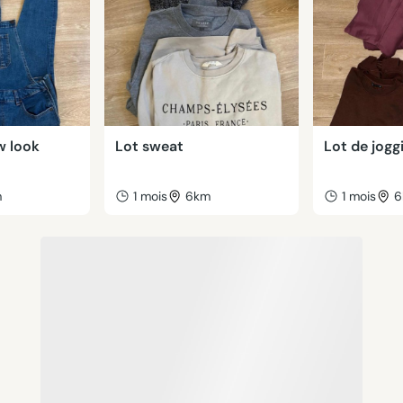
w look
Lot sweat
Lot de jogg
m
1 mois
6km
1 mois
6