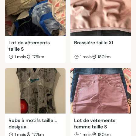
Lot de vêtements
Brassière taille XL
taille S
1 mois
176km
1 mois
180km
Robe à motifs taille L
Lot de vêtements
desigual
femme taille S
1 mois
172km
1 mois
180km