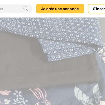
Je crée une annonce
S'insc