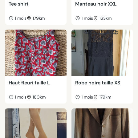
Tee shirt
Manteau noir XXL
1 mois
179km
1 mois
163km
Haut fleuri taille L
Robe noire taille XS
1 mois
180km
1 mois
179km