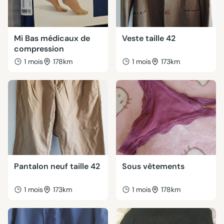
Mi Bas médicaux de
Veste taille 42
compression
1 mois
178km
1 mois
173km
Pantalon neuf taille 42
Sous vêtements
1 mois
173km
1 mois
178km