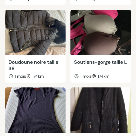
Doudoune noire taille
Soutiens-gorge taille L
38
1 mois
174km
1 mois
174km