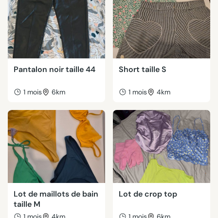
Pantalon noir taille 44
Short taille S
1 mois
6km
1 mois
4km
Lot de maillots de bain
Lot de crop top
taille M
1 mois
4km
1 mois
6km