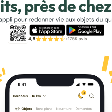
its, près de chez
’appli pour redonner vie aux objets du qu
4,8
+175K avis