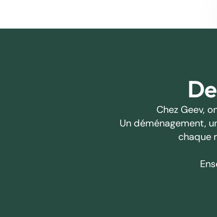
Des
Chez Geev, on
Un déménagement, un pr
chaque m
Ens