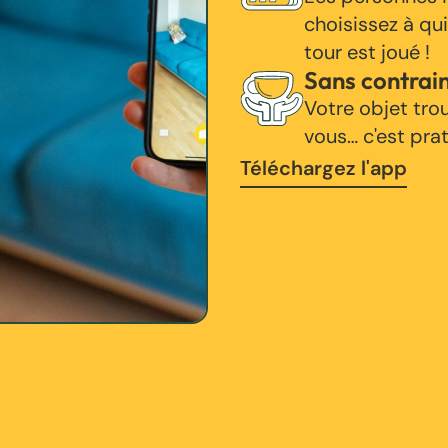
choisissez à qui
tour est joué !
Sans contrai
Votre objet tro
vous… c'est pra
Téléchargez l'app