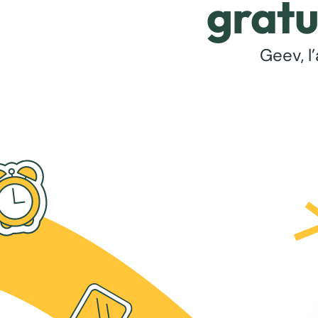
gratu
Geev, l