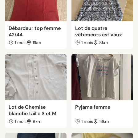
Débardeur top femme
Lot de quatre
42/44
vêtements estivaux
1 mois
11km
1 mois
8km
Lot de Chemise
Pyjama femme
blanche taille S et M
1 mois
8km
1 mois
13km