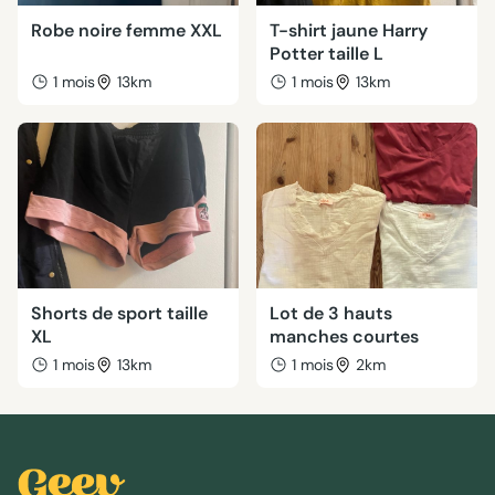
Robe noire femme XXL
T-shirt jaune Harry
Potter taille L
1 mois
13km
1 mois
13km
Shorts de sport taille
Lot de 3 hauts
XL
manches courtes
1 mois
13km
1 mois
2km