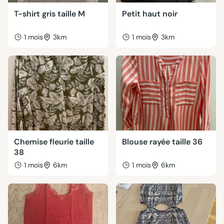
T-shirt gris taille M
Petit haut noir
1 mois
3km
1 mois
3km
Chemise fleurie taille
Blouse rayée taille 36
38
1 mois
6km
1 mois
6km