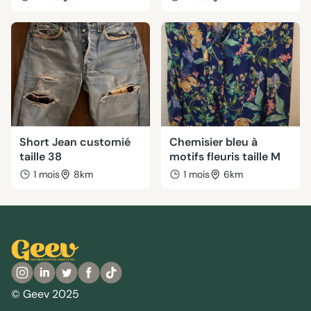
Short Jean customié
Chemisier bleu à
taille 38
motifs fleuris taille M
1 mois
8km
1 mois
6km
© Geev 2025