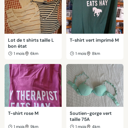
Lot de t shirts taille L
T-shirt vert imprimé M
bon état
1 mois
6km
1 mois
8km
T-shirt rose M
Soutien-gorge vert
taille 75A
1 mois
9km
1 mois
4km