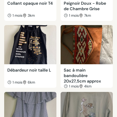
Collant opaque noir T4
Peignoir Doux - Robe
de Chambre Grise
1 mois
3km
1 mois
7km
Débardeur noir taille L
Sac à main
bandoulière
20x27,5cm approx
1 mois
6km
1 mois
4km