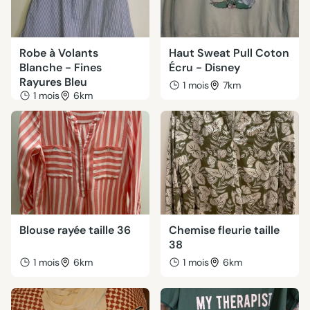
Robe à Volants
Haut Sweat Pull Coton
Blanche - Fines
Écru - Disney
Rayures Bleu
1 mois
7km
1 mois
6km
Blouse rayée taille 36
Chemise fleurie taille
38
1 mois
6km
1 mois
6km