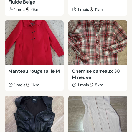
Fluide Beige
1 mois
6km
1 mois
11km
Manteau rouge taille M
Chemise carreaux 38
M neuve
1 mois
11km
1 mois
8km