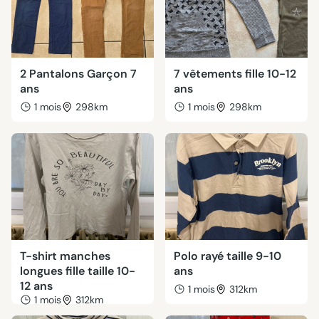
2 Pantalons Garçon 7
7 vêtements fille 10-12
ans
ans
1 mois
298km
1 mois
298km
T-shirt manches
Polo rayé taille 9-10
longues fille taille 10-
ans
12 ans
1 mois
312km
1 mois
312km