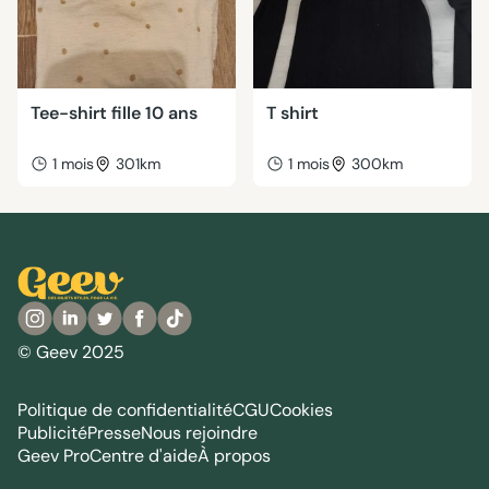
Tee-shirt fille 10 ans
T shirt
1 mois
301km
1 mois
300km
© Geev 2025
Politique de confidentialité
CGU
Cookies
Publicité
Presse
Nous rejoindre
Geev Pro
Centre d'aide
À propos