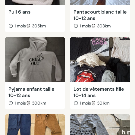
Pull 6 ans
Pantacourt blanc taille
10-12 ans
1 mois
305km
1 mois
303km
Pyjama enfant taille
Lot de vêtements fille
10-12 ans
10-14 ans
1 mois
300km
1 mois
301km