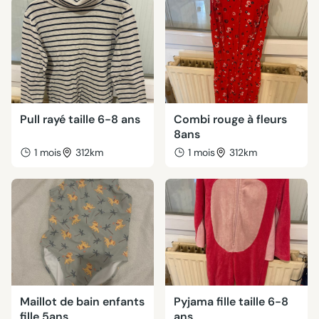
Pull rayé taille 6-8 ans
Combi rouge à fleurs
8ans
1 mois
312km
1 mois
312km
Maillot de bain enfants
Pyjama fille taille 6-8
fille 5ans
ans