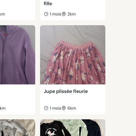
fille
km
1 mois
2km
Jupe plissée fleurie
km
1 mois
6km