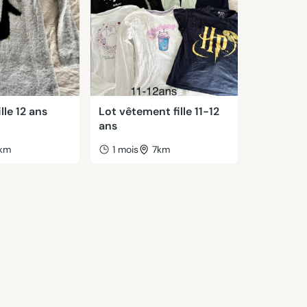
lle 12 ans
Lot vêtement fille 11-12
ans
km
1 mois
7km