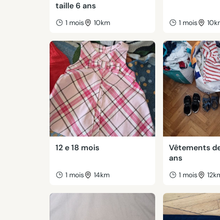
taille 6 ans
1 mois
10km
1 mois
10k
12 e 18 mois
Vêtements d
ans
1 mois
14km
1 mois
12k