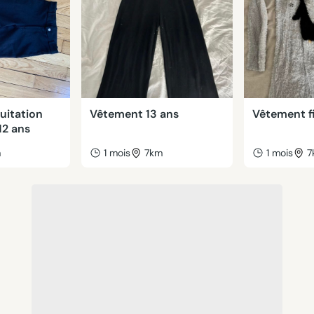
uitation
Vêtement 13 ans
Vêtement fi
-12 ans
m
1 mois
7km
1 mois
7