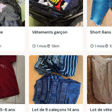
le
Vêtements garçon
Short 6ans
m
1 mois
12km
1 mois
1
 5-6 ans
Lot de 9 caleçons 14 ans
Lot de vête