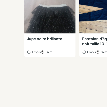
Jupe noire brillante
Pantalon d'éq
noir taille 10
1 mois
6km
1 mois
3k