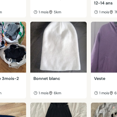
12-14 ans
m
1 mois
5km
1 mois
7
e 3mois-2
Bonnet blanc
Veste
m
1 mois
6km
1 mois
6