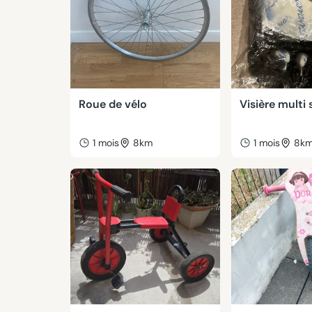
Roue de vélo
Visière multi
1 mois
8km
1 mois
8k