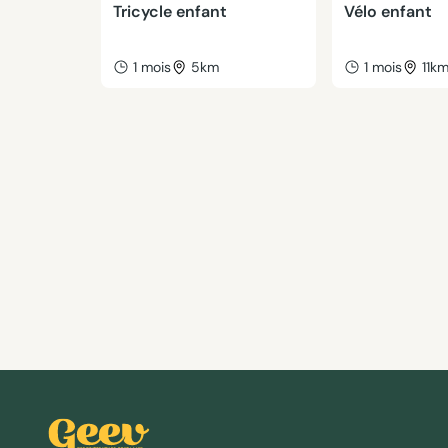
Tricycle enfant
Vélo enfant
1 mois
5km
1 mois
11k