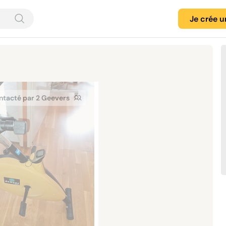
Je crée 
ntacté par 2 Geevers