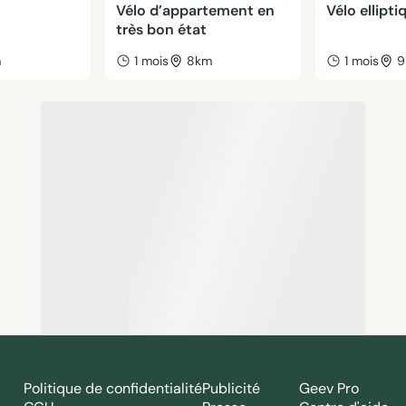
Vélo d’appartement en
Vélo ellipti
très bon état
m
1 mois
8km
1 mois
9
Politique de confidentialité
Publicité
Geev Pro