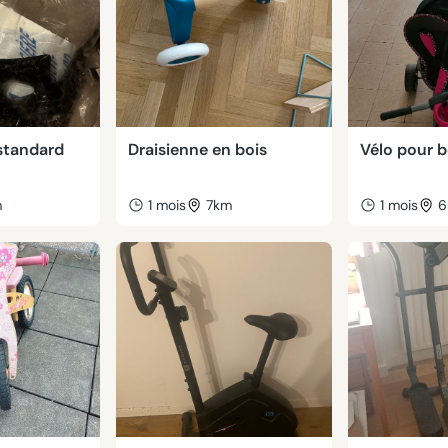
 standard
Draisienne en bois
Vélo pour 
m
1 mois
7km
1 mois
6