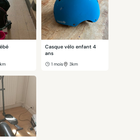
bébé
Casque vélo enfant 4
ans
km
1 mois
3km