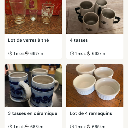
Lot de verres à thé
4 tasses
1 mois
667km
1 mois
663km
3 tasses en céramique
Lot de 4 ramequins
1 mois
663km
1 mois
665km