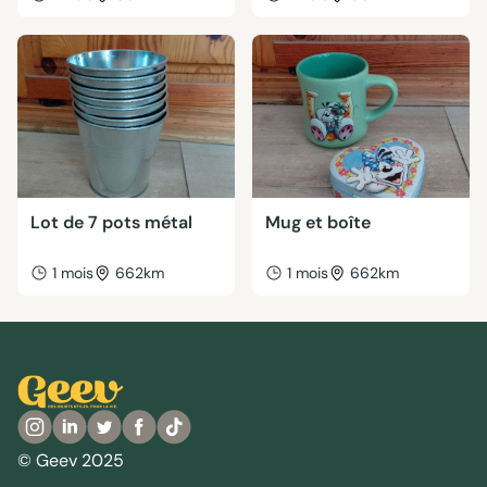
Lot de 7 pots métal
Mug et boîte
1 mois
662km
1 mois
662km
© Geev 2025