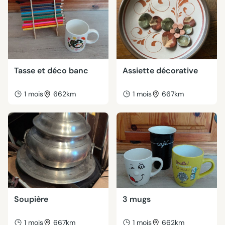
Tasse et déco banc
Assiette décorative
1 mois
662km
1 mois
667km
Soupière
3 mugs
1 mois
667km
1 mois
662km