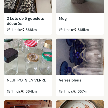
2 Lots de 5 gobelets
Mug
décorés
1 mois
668km
1 mois
665km
NEUF POTS EN VERRE
Verres bleus
1 mois
664km
1 mois
657km