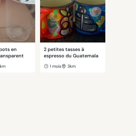
pots en
2 petites tasses à
ransparent
espresso du Guatemala
km
1 mois
3km