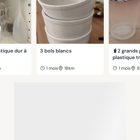
stique dur à
3 bols blancs
🧋2 grands 
plastique t
m
1 mois
18km
1 mois
8