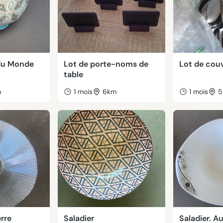
du Monde
Lot de porte-noms de
Lot de cou
table
m
1 mois
6km
1 mois
5
erre
Saladier
Saladier. A