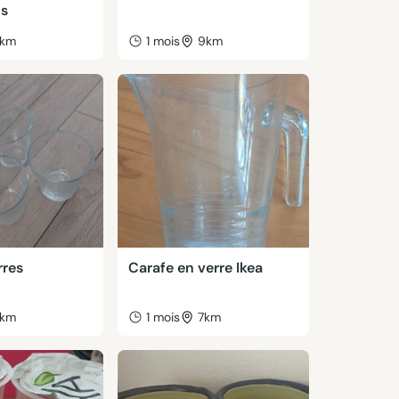
os
km
1 mois
9km
rres
Carafe en verre Ikea
km
1 mois
7km