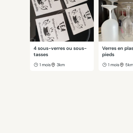
4 sous-verres ou sous-
Verres en pla
tasses
pieds
1 mois
3km
1 mois
5k