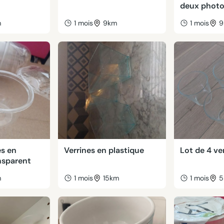
deux phot
m
1 mois
9km
1 mois
9
es en
Verrines en plastique
Lot de 4 ve
nsparent
m
1 mois
15km
1 mois
5