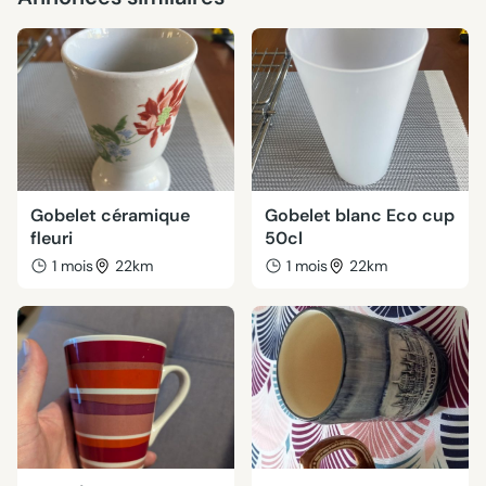
Gobelet céramique
Gobelet blanc Eco cup
fleuri
50cl
1 mois
22km
1 mois
22km