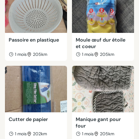
Passoire en plastique
Moule œuf dur étoile
et coeur
1 mois
205km
1 mois
205km
Cutter de papier
Manique gant pour
four
1 mois
202km
1 mois
205km