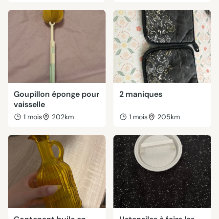
Goupillon éponge pour
2 maniques
vaisselle
1 mois
202km
1 mois
205km