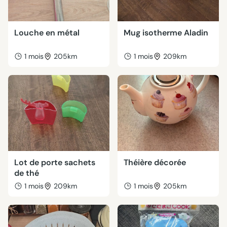
Louche en métal
Mug isotherme Aladin
1 mois
205km
1 mois
209km
Lot de porte sachets
Théière décorée
de thé
1 mois
209km
1 mois
205km