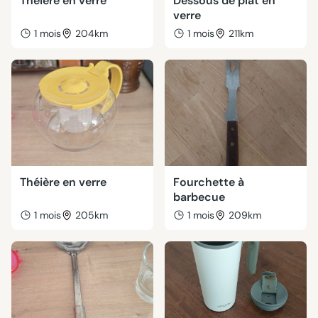
Théière en verre
Dessous de plat en
verre
1 mois
204km
1 mois
211km
Théière en verre
Fourchette à
barbecue
1 mois
205km
1 mois
209km