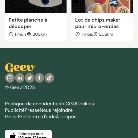
Petite planche à
Lot de chips maker
découper
pour micro-ondes
1 mois
202km
1 mois
202km
© Geev 2025
Politique de confidentialité
CGU
Cookies
Publicité
Presse
Nous rejoindre
Geev Pro
Centre d'aide
À propos