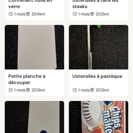
Contenant huile en
Ustensiles à faire les
verre
steaks
1 mois
204km
1 mois
202km
Petite planche à
Ustensiles à pastèque
découper
1 mois
202km
1 mois
202km