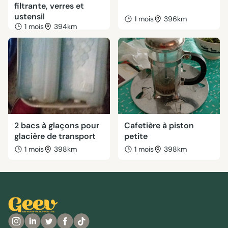
filtrante, verres et
ustensil
1 mois
396km
1 mois
394km
2 bacs à glaçons pour
Cafetière à piston
glacière de transport
petite
1 mois
398km
1 mois
398km