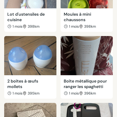
Lot d'ustensiles de
Moules à mini
cuisine
chaussons
1 mois
398km
1 mois
398km
2 boîtes à œufs
Boîte métallique pour
mollets
ranger les spaghetti
1 mois
395km
1 mois
396km