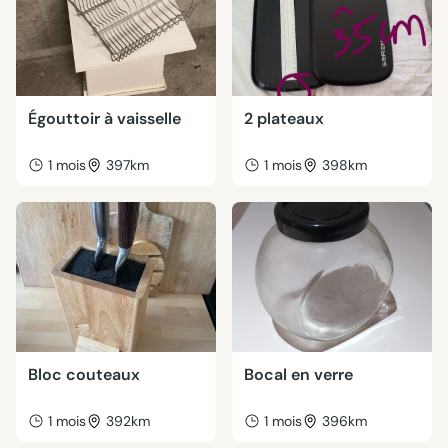
Égouttoir à vaisselle
2 plateaux
1 mois
397km
1 mois
398km
Bloc couteaux
Bocal en verre
1 mois
392km
1 mois
396km