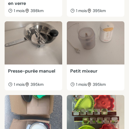
en verre
1 mois
398km
1 mois
395km
Presse-purée manuel
Petit mixeur
1 mois
395km
1 mois
395km