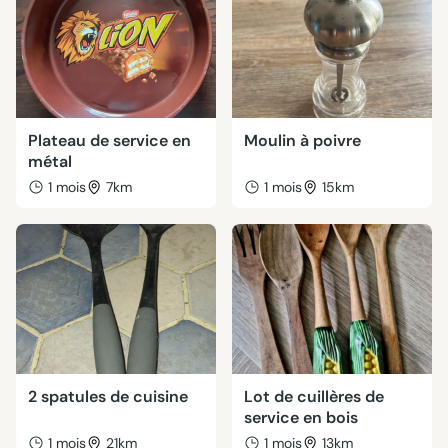
Plateau de service en
Moulin à poivre
métal
1 mois
7km
1 mois
15km
2 spatules de cuisine
Lot de cuillères de
service en bois
1 mois
21km
1 mois
13km