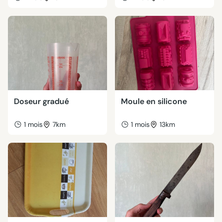
Doseur gradué
Moule en silicone
1 mois
7km
1 mois
13km