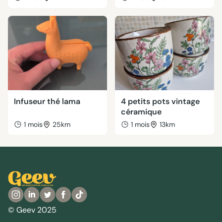
Infuseur thé lama
4 petits pots vintage
céramique
1 mois
25km
1 mois
13km
© Geev 2025