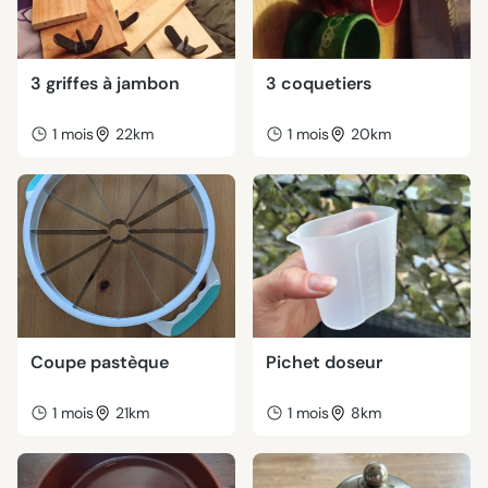
3 griffes à jambon
3 coquetiers
1 mois
22km
1 mois
20km
Coupe pastèque
Pichet doseur
1 mois
21km
1 mois
8km