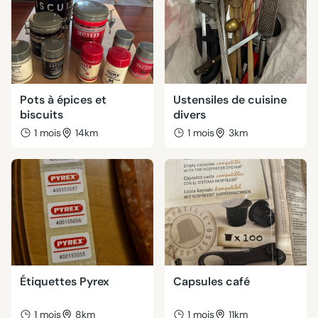
Pots à épices et
Ustensiles de cuisine
biscuits
divers
1 mois
14km
1 mois
3km
Étiquettes Pyrex
Capsules café
1 mois
8km
1 mois
11km