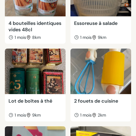
4 bouteilles identiques
Essoreuse à salade
vides 48cl
1 mois
8km
1 mois
9km
Lot de boîtes à thé
2 fouets de cuisine
1 mois
9km
1 mois
2km