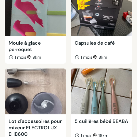
Moule à glace
Capsules de café
perroquet
1 mois
9km
1 mois
8km
Lot d'accessoires pour
5 cuillères bébé BEABA
mixeur ELECTROLUX
EHB600
1 mois
16km