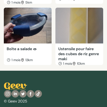
1 mois
5km
Boîte a salade 🥗
Ustensile pour faire
des cubes de riz genre
maki
1 mois
13km
1 mois
10km
© Geev 2025