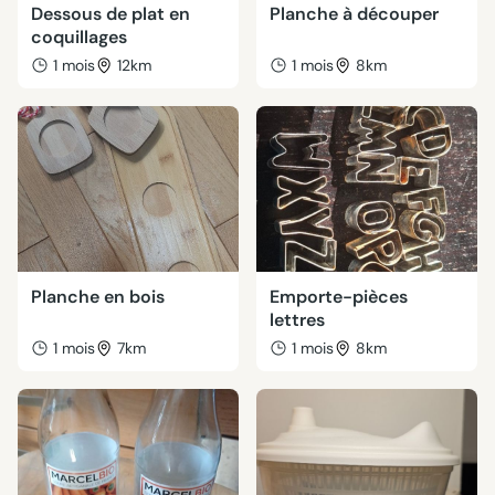
Dessous de plat en
Planche à découper
coquillages
1 mois
12km
1 mois
8km
Planche en bois
Emporte-pièces
lettres
1 mois
7km
1 mois
8km