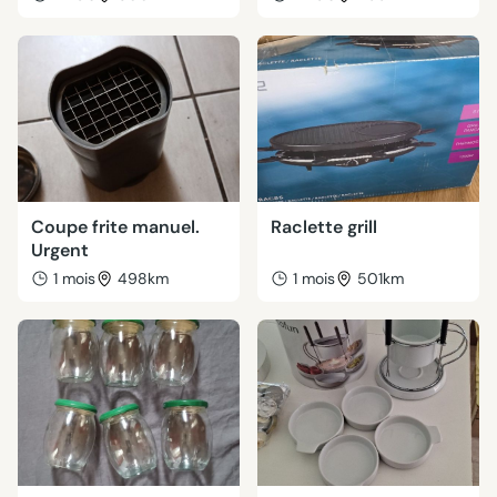
Coupe frite manuel.
Raclette grill
Urgent
1 mois
498km
1 mois
501km