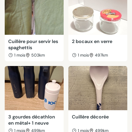
Cuillère pour servir les
2 bocaux en verre
spaghettis
1 mois
503km
1 mois
497km
3 gourdes décathlon
Cuillère décorée
en métal+ 1 neuve
1 mois
499km
1 mois
499km