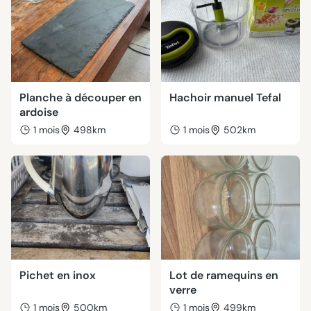
Planche à découper en
Hachoir manuel Tefal
ardoise
1 mois
498km
1 mois
502km
Pichet en inox
Lot de ramequins en
verre
1 mois
500km
1 mois
499km