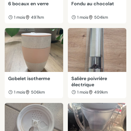
6 bocaux en verre
Fondu au chocolat
1 mois
497km
1 mois
504km
Gobelet isotherme
Salière poivrière
électrique
1 mois
506km
1 mois
499km