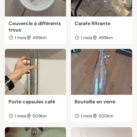
Couvercle à différents
Carafe filtrante
trous
1 mois
499km
1 mois
499km
Porte capsules café
Bouteille en verre
1 mois
503km
1 mois
500km