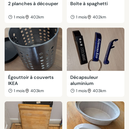
2 planches à découper
Boîte à spaghetti
1 mois
402km
1 mois
402km
Égouttoir à couverts
Décapsuleur
IKEA
aluminium
1 mois
403km
1 mois
403km