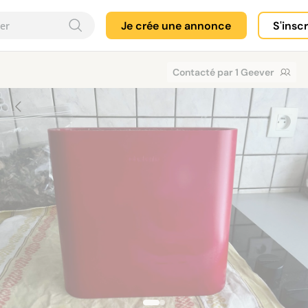
Je crée une annonce
S'insc
Contacté par 1 Geever