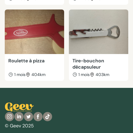
Roulette à pizza
Tire-bouchon
décapsuleur
1 mois
404km
1 mois
403km
© Geev 2025