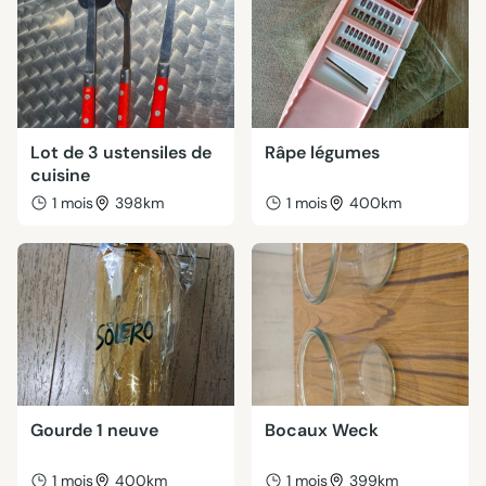
Lot de 3 ustensiles de
Râpe légumes
cuisine
1 mois
398km
1 mois
400km
Gourde 1 neuve
Bocaux Weck
1 mois
400km
1 mois
399km