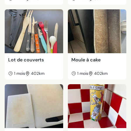
Lot de couverts
Moule à cake
1 mois
402km
1 mois
402km