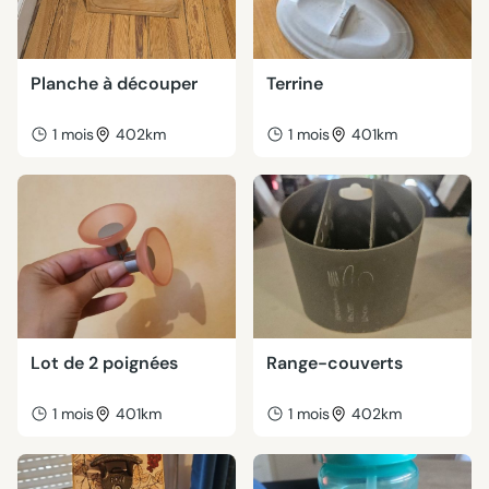
Planche à découper
Terrine
1 mois
402km
1 mois
401km
Lot de 2 poignées
Range-couverts
1 mois
401km
1 mois
402km