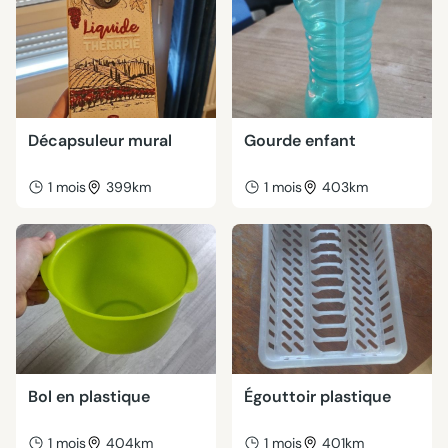
Décapsuleur mural
Gourde enfant
1 mois
399km
1 mois
403km
Bol en plastique
Égouttoir plastique
1 mois
404km
1 mois
401km