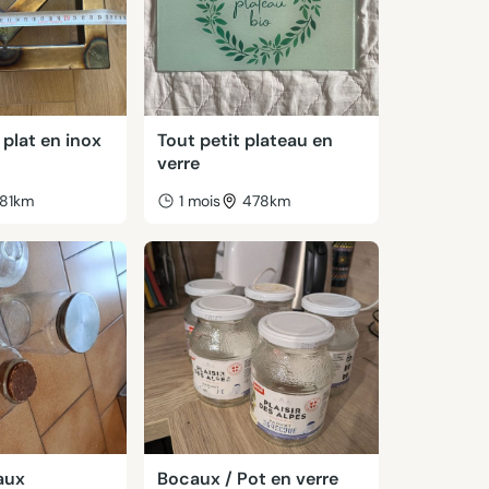
plat en inox
Tout petit plateau en
verre
81km
1 mois
478km
aux
Bocaux / Pot en verre