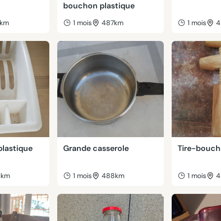
bouchon plastique
8km
1 mois
487km
1 mois
4
plastique
Grande casserole
Tire-bouc
6km
1 mois
488km
1 mois
4