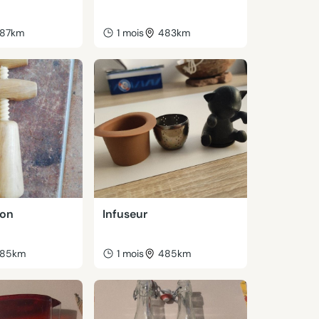
87km
1 mois
483km
hon
Infuseur
85km
1 mois
485km