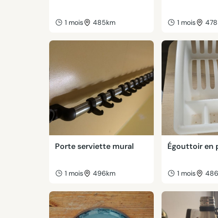
1 mois
485km
1 mois
47
Porte serviette mural
Égouttoir en 
1 mois
496km
1 mois
48