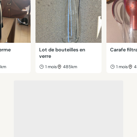
herme
Lot de bouteilles en
Carafe filtr
verre
5km
1 mois
485km
1 mois
4