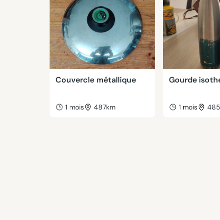
Couvercle métallique
Gourde isot
1 mois
487km
1 mois
48