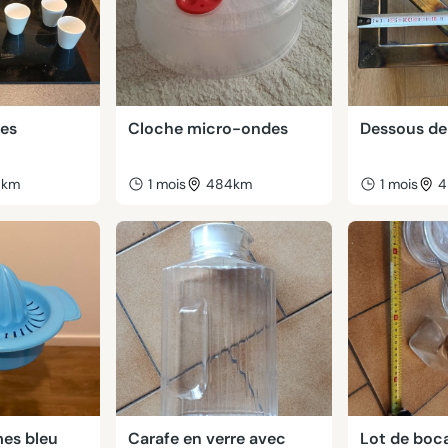
res
Cloche micro-ondes
Dessous de 
8km
1 mois
484km
1 mois
4
es bleu
Carafe en verre avec
Lot de boc