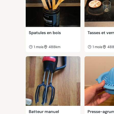
Spatules en bois
Tasses et ver
1 mois
488km
1 mois
48
Batteur manuel
Presse-agrum