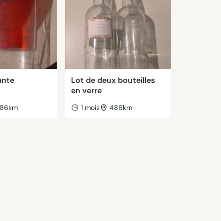
ante
Lot de deux bouteilles
en verre
86km
1 mois
486km