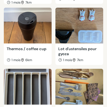
1 mois
7km
Thermos / coffee cup
Lot d'ustensiles pour
gyoza
1 mois
6km
1 mois
7km