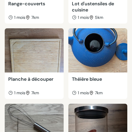
Range-couverts
Lot d'ustensiles de
cuisine
1 mois
7km
1 mois
5km
Planche à découper
Théière bleue
1 mois
7km
1 mois
7km