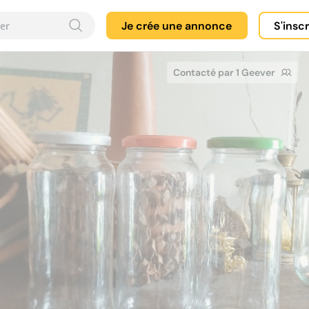
Je crée une annonce
S'insc
Contacté par 1 Geever