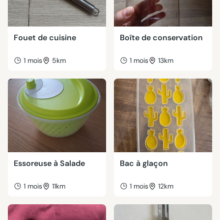
Fouet de cuisine
Boîte de conservation
1 mois
5km
1 mois
13km
Essoreuse à Salade
Bac à glaçon
1 mois
11km
1 mois
12km