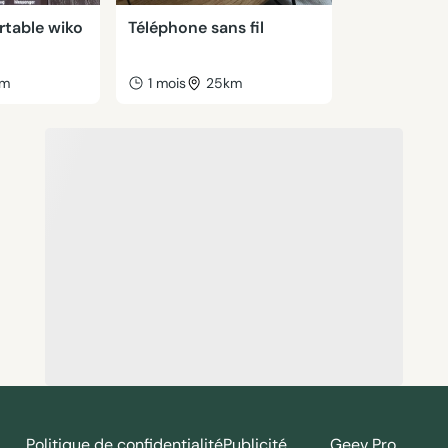
rtable wiko
Téléphone sans fil
km
1 mois
25km
Politique de confidentialité
Publicité
Geev Pro