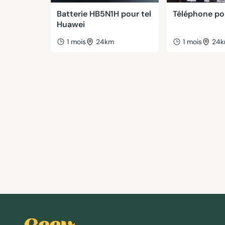
Batterie HB5N1H pour tel
Téléphone po
Huawei
1 mois
24km
1 mois
24