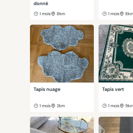
donné
1 mois
8km
1 mois
8k
Tapis nuage
Tapis vert
1 mois
2km
1 mois
9k