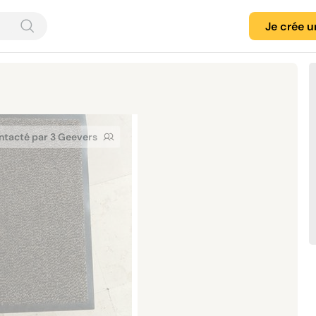
Je crée 
ntacté par 3 Geevers