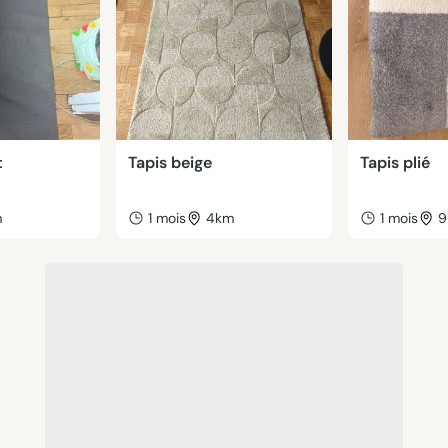
t
Tapis beige
Tapis plié
m
1 mois
4km
1 mois
9