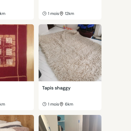
km
1 mois
12km
Tapis shaggy
1km
1 mois
6km