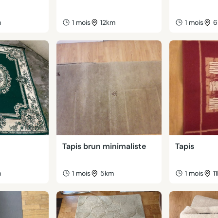
m
1 mois
12km
1 mois
6
Tapis brun minimaliste
Tapis
m
1 mois
5km
1 mois
1