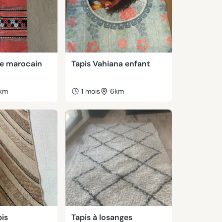
ge marocain
Tapis Vahiana enfant
km
1 mois
6km
pis
Tapis à losanges