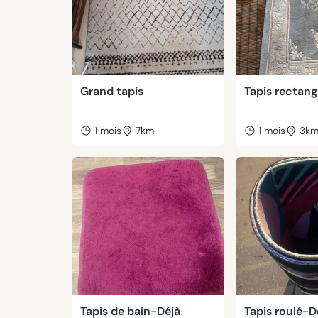
Grand tapis
Tapis rectang
1 mois
7km
1 mois
3k
Tapis de bain-Déjà
Tapis roulé-D