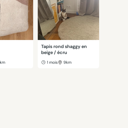
Tapis rond shaggy en
beige / écru
km
1 mois
9km