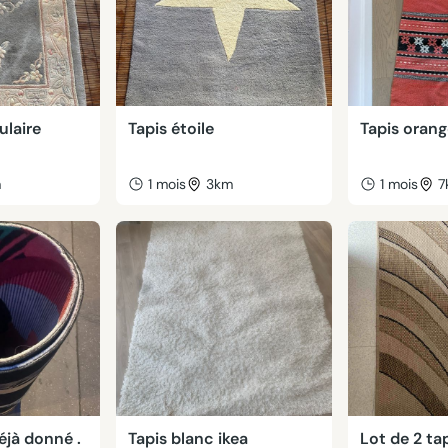
ulaire
Tapis étoile
Tapis oran
m
1 mois
3km
1 mois
7
éjà donné .
Tapis blanc ikea
Lot de 2 ta