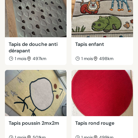
Tapis de douche anti
Tapis enfant
dérapant
1 mois
497km
1 mois
498km
Tapis poussin 2mx2m
Tapis rond rouge
1 mois
501km
1 mois
499km