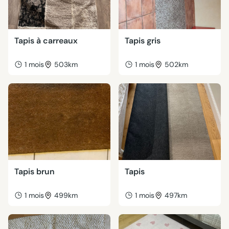
Tapis à carreaux
Tapis gris
1 mois
503km
1 mois
502km
Tapis brun
Tapis
1 mois
499km
1 mois
497km