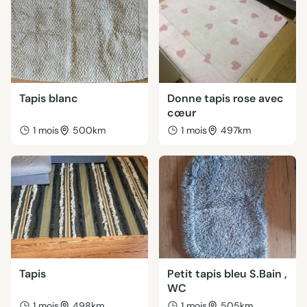
Tapis blanc
Donne tapis rose avec
cœur
1 mois
500km
1 mois
497km
Tapis
Petit tapis bleu S.Bain ,
WC
1 mois
498km
1 mois
505km