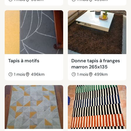
Tapis à motifs
Donne tapis à franges
marron 265x135
1 mois
496km
1 mois
499km