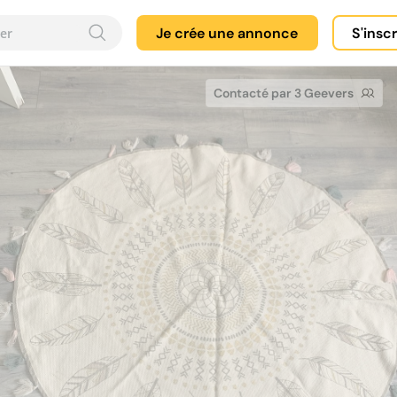
Je crée une annonce
S'insc
Contacté par 3 Geevers