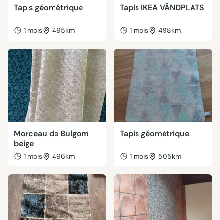
Tapis géométrique
Tapis IKEA VÄNDPLATS
1 mois
495km
1 mois
498km
Morceau de Bulgom
Tapis géométrique
beige
1 mois
496km
1 mois
505km