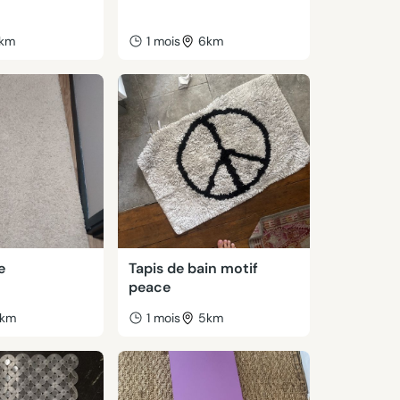
1km
1 mois
6km
e
Tapis de bain motif
peace
km
1 mois
5km