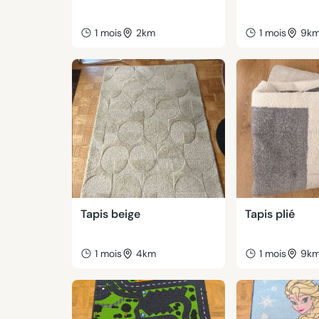
1 mois
2km
1 mois
9k
Tapis beige
Tapis plié
1 mois
4km
1 mois
9k