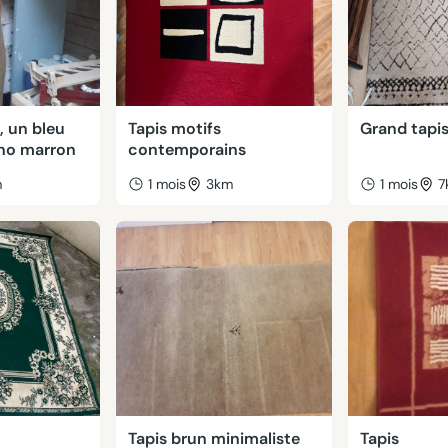
, un bleu
Tapis motifs
Grand tapi
ino marron
contemporains
m
1 mois
3km
1 mois
7
Tapis brun minimaliste
Tapis