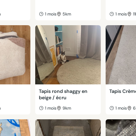
m
1 mois
5km
1 mois
1
Tapis rond shaggy en
Tapis Crèm
beige / écru
m
1 mois
9km
1 mois
6