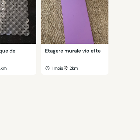
ique de
Etagere murale violette
2km
1 mois
2km