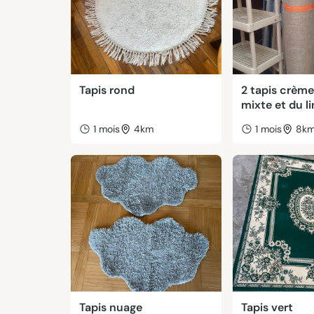
Tapis rond
2 tapis crème
mixte et du l
1 mois
4km
1 mois
8k
Tapis nuage
Tapis vert