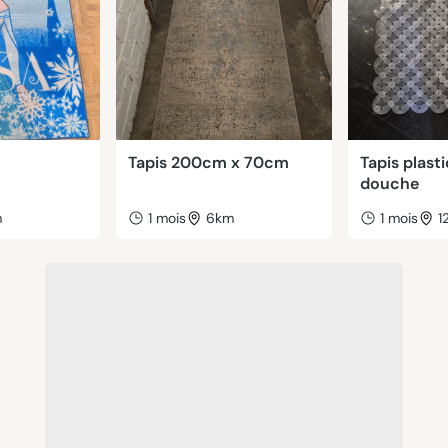
Tapis 200cm x 70cm
Tapis plast
douche
m
1 mois
6km
1 mois
1