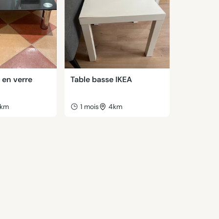
 en verre
Table basse IKEA
km
1 mois
4km