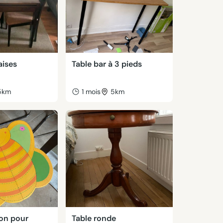
aises
Table bar à 3 pieds
5km
1 mois
5km
lon pour
Table ronde