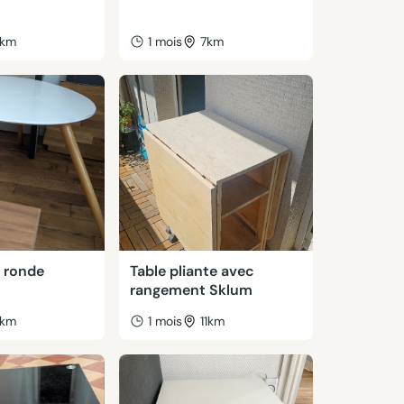
km
1 mois
7km
e ronde
Table pliante avec
rangement Sklum
km
1 mois
11km