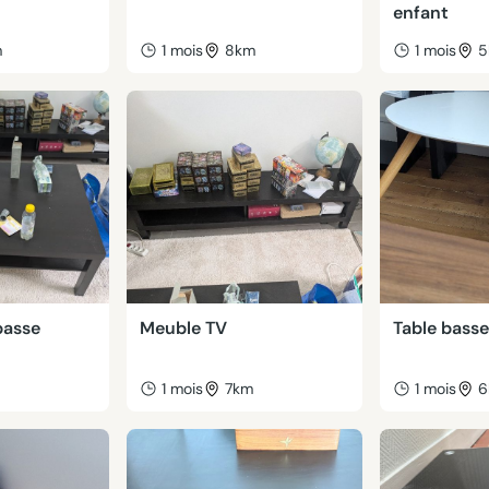
enfant
m
1 mois
8km
1 mois
5
basse
Meuble TV
Table bass
m
1 mois
7km
1 mois
6