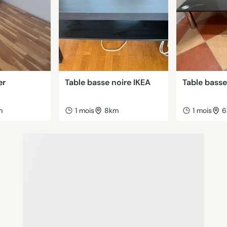
er
Table basse noire IKEA
Table basse
m
1 mois
8km
1 mois
6