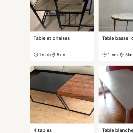
Table et chaises
Table basse 
1 mois
5km
1 mois
8k
4 tables
Table blanch