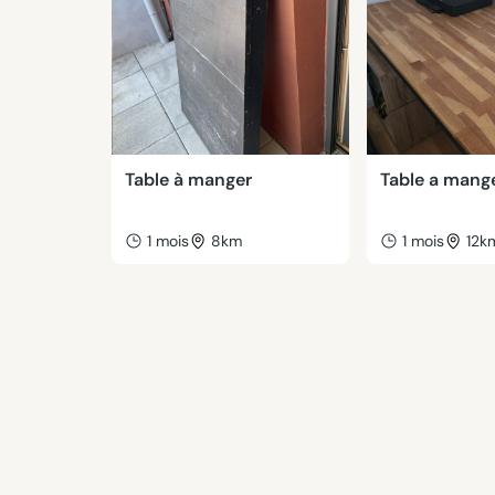
Table à manger
Table a mang
1 mois
8km
1 mois
12k