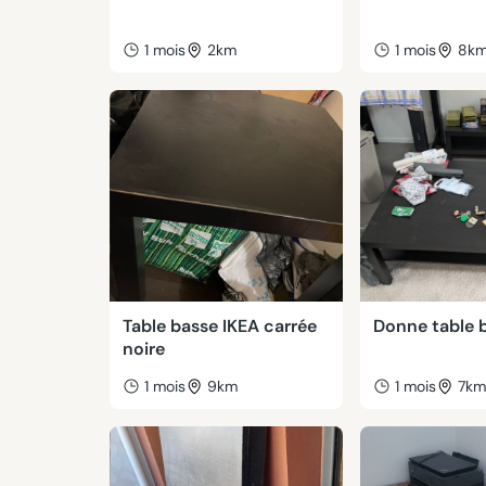
1 mois
2km
1 mois
8k
Table basse IKEA carrée
Donne table 
noire
1 mois
9km
1 mois
7k