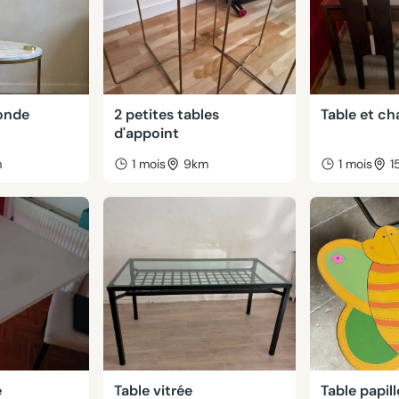
ronde
2 petites tables
Table et ch
d'appoint
m
1 mois
9km
1 mois
1
e
Table vitrée
Table papil