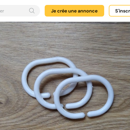
Je crée une annonce
S'insc