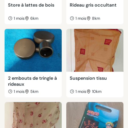
Store à lattes de bois
Rideau gris occultant
1 mois
6km
1 mois
8km
2 embouts de tringle à
Suspension tissu
rideaux
1 mois
5km
1 mois
10km