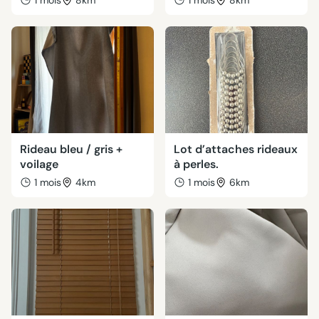
1 mois
8km
1 mois
8km
Rideau bleu / gris +
Lot d’attaches rideaux
voilage
à perles.
1 mois
4km
1 mois
6km