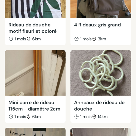
Rideau de douche
4 Rideaux gris grand
motif fleuri et coloré
1 mois
6km
1 mois
3km
Mini barre de rideau
Anneaux de rideau de
115cm - diamètre 2cm
douche
1 mois
6km
1 mois
14km