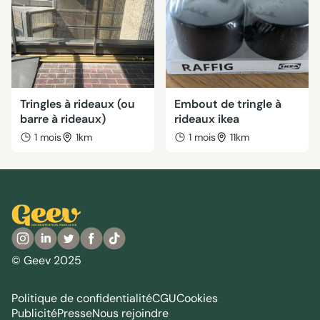
Tringles à rideaux (ou
Embout de tringle à
barre à rideaux)
rideaux ikea
1 mois
1km
1 mois
11km
© Geev 2025
Politique de confidentialité
CGU
Cookies
Publicité
Presse
Nous rejoindre