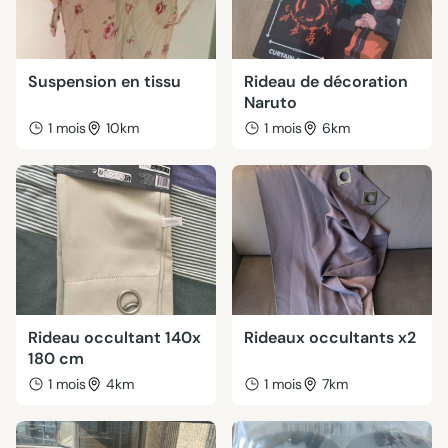
Suspension en tissu
Rideau de décoration
Naruto
1 mois
10km
1 mois
6km
Rideau occultant 140x
Rideaux occultants x2
180 cm
1 mois
4km
1 mois
7km