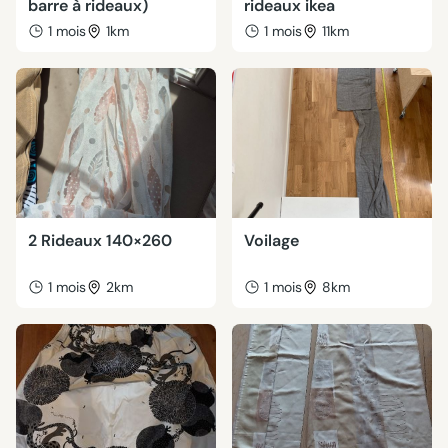
barre à rideaux)
rideaux ikea
1 mois
1km
1 mois
11km
2 Rideaux 140×260
Voilage
1 mois
2km
1 mois
8km