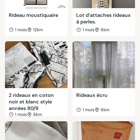
Rideau moustiquaire
Lot d’attaches rideaux
à perles.
1 mois
12km
1 mois
6km
2 rideaux en coton
Rideaux écru
noir et blanc style
années 80/9
1 mois
6km
1 mois
8km