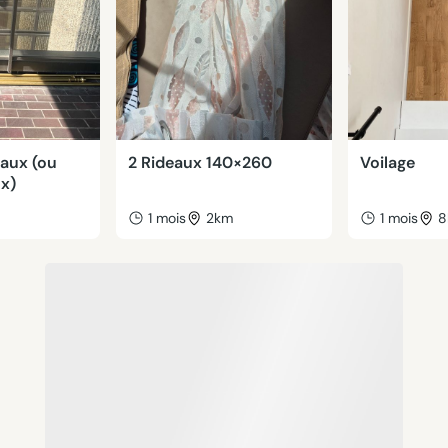
eaux (ou
2 Rideaux 140×260
Voilage
ux)
1 mois
2km
1 mois
8