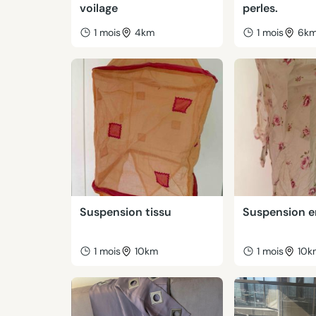
voilage
perles.
1 mois
4km
1 mois
6k
Suspension tissu
Suspension e
1 mois
10km
1 mois
10k