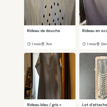
Rideau de douche
Rideau en oc
1 mois
7km
1 mois
12k
Rideau bleu / gris +
Lot d’attache