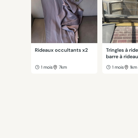
Rideaux occultants x2
Tringles à rid
barre à ridea
1 mois
7km
1 mois
1km