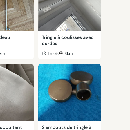
ideau
Tringle à coulisses avec
cordes
1km
1 mois
8km
 occultant
2 embouts de tringle à