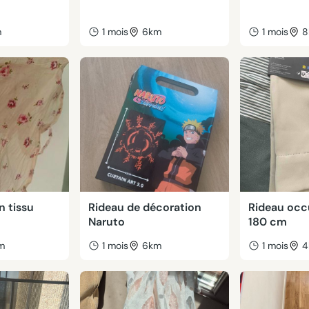
m
1 mois
6km
1 mois
8
n tissu
Rideau de décoration
Rideau occ
Naruto
180 cm
m
1 mois
6km
1 mois
4