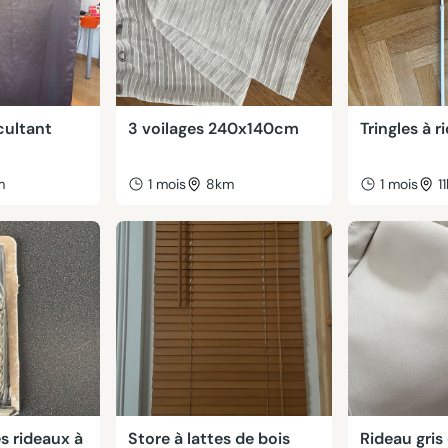
cultant
3 voilages 240x140cm
Tringles à r
m
1 mois
8km
1 mois
1
s rideaux à
Store à lattes de bois
Rideau gris