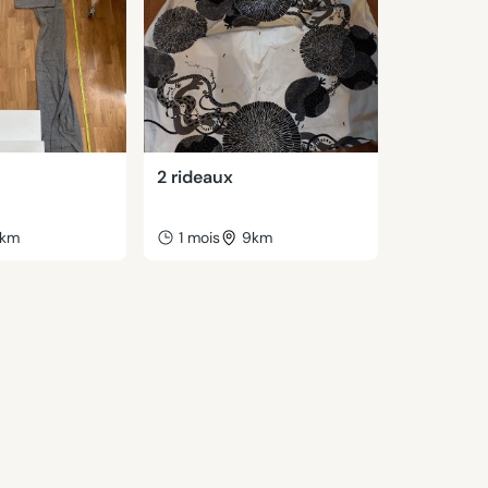
2 rideaux
km
1 mois
9km