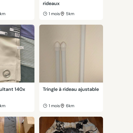
rideaux
km
1 mois
5km
ultant 140x
Tringle à rideau ajustable
km
1 mois
6km