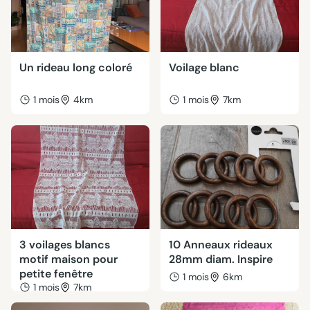
Un rideau long coloré
Voilage blanc
1 mois
4km
1 mois
7km
3 voilages blancs
10 Anneaux rideaux
motif maison pour
28mm diam. Inspire
petite fenêtre
1 mois
6km
1 mois
7km