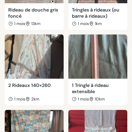
Rideau de douche gris
Tringles à rideaux (ou
foncé
barre à rideaux)
1 mois
13km
1 mois
1km
2 Rideaux 140×260
1 Tringle à rideau
extensible
1 mois
2km
1 mois
10km