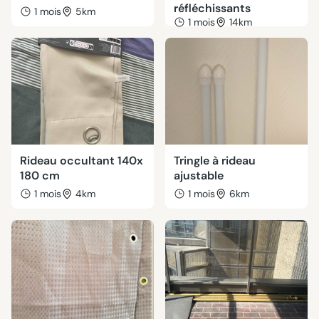
réfléchissants
1 mois
5km
1 mois
14km
Rideau occultant 140x
Tringle à rideau
180 cm
ajustable
1 mois
4km
1 mois
6km