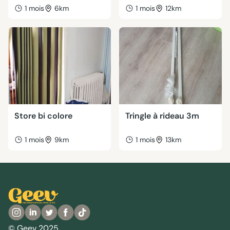
1 mois
6km
1 mois
12km
Store bi colore
Tringle à rideau 3m
1 mois
9km
1 mois
13km
© Geev 2025