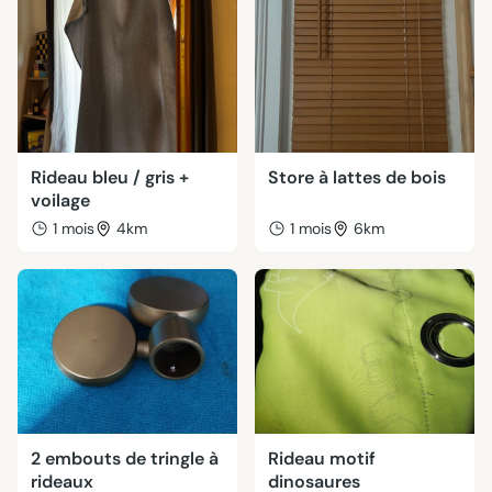
Rideau bleu / gris +
Store à lattes de bois
voilage
1 mois
4km
1 mois
6km
2 embouts de tringle à
Rideau motif
rideaux
dinosaures