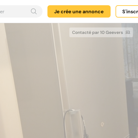
Je crée une annonce
S'insc
Contacté par 10 Geevers