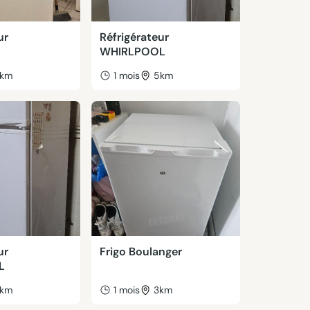
ur
Réfrigérateur
WHIRLPOOL
km
1 mois
5km
ur
Frigo Boulanger
L
km
1 mois
3km