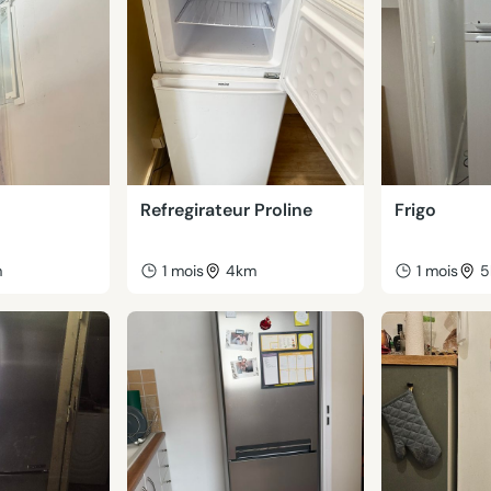
Refregirateur Proline
Frigo
m
1 mois
4km
1 mois
5