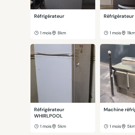
Réfrigérateur
Réfrigérateur
1 mois
8km
1 mois
11k
Réfrigérateur
Machine réfri
WHIRLPOOL
1 mois
5km
1 mois
5k