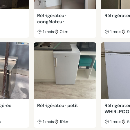
Réfrigérateur
Réfrigérate
congélateur
m
1 mois
0km
1 mois
9
gérée
Réfrigérateur petit
Réfrigérate
WHIRLPOO
m
1 mois
10km
1 mois
5