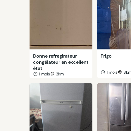
Donne refregirateur
Frigo
congélateur en excellent
état
1 mois
8k
1 mois
3km