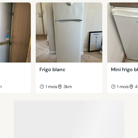
Frigo blanc
Mini frigo 
m
1 mois
3km
1 mois
4