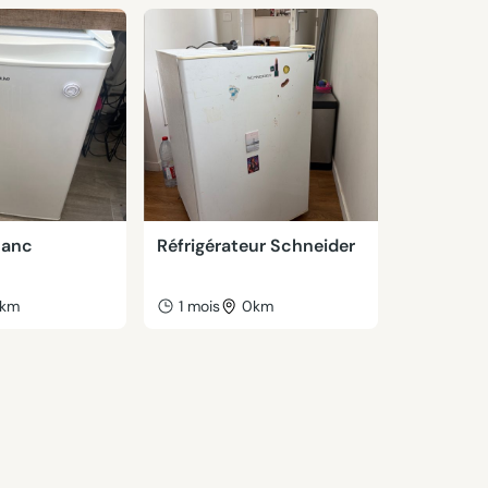
blanc
Réfrigérateur Schneider
km
1 mois
0km