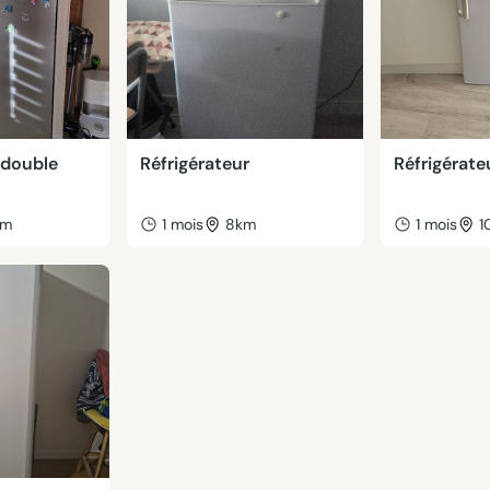
 double
Réfrigérateur
Réfrigérate
km
1 mois
8km
1 mois
1