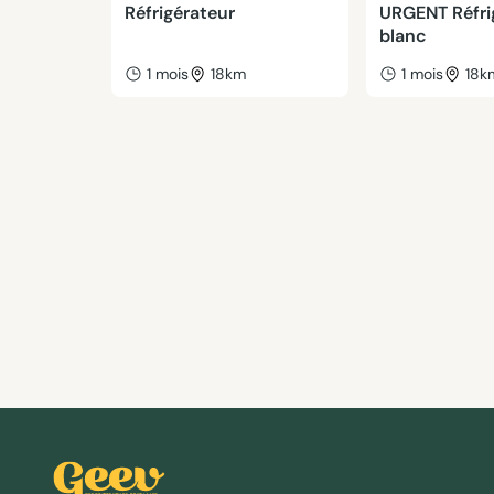
Réfrigérateur
URGENT Réfri
blanc
1 mois
18km
1 mois
18k