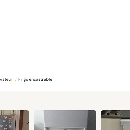
érateur
/
Frigo encastrable