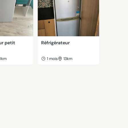
ur petit
Réfrigérateur
0km
1 mois
13km