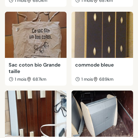
1 mois
680km
1 mois
687km
Sac coton bio Grande
commode bleue
taille
1 mois
687km
1 mois
689km