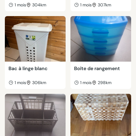
1 mois
304km
1 mois
307km
Bac à linge blanc
Boîte de rangement
1 mois
306km
1 mois
298km