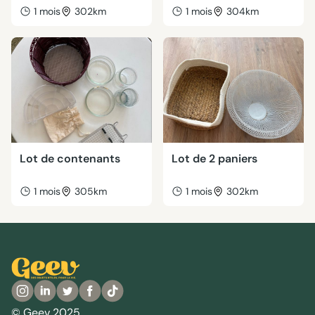
1 mois
302km
1 mois
304km
Lot de contenants
Lot de 2 paniers
1 mois
305km
1 mois
302km
© Geev 2025