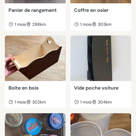
Panier de rangement
Coffre en osier
1 mois
298km
1 mois
303km
Boîte en bois
Vide poche voiture
1 mois
302km
1 mois
304km