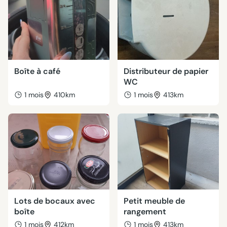
Boîte à café
Distributeur de papier
WC
1 mois
410km
1 mois
413km
Lots de bocaux avec
Petit meuble de
boîte
rangement
1 mois
412km
1 mois
413km