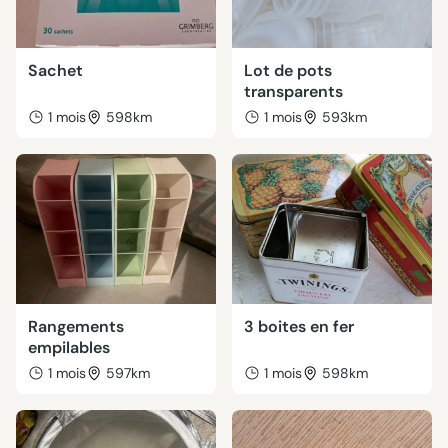
Sachet
Lot de pots
transparents
1 mois
598km
1 mois
593km
Rangements
3 boites en fer
empilables
1 mois
597km
1 mois
598km