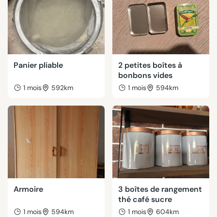
Panier pliable
2 petites boîtes à
bonbons vides
1 mois
592km
1 mois
594km
Armoire
3 boîtes de rangement
thé café sucre
1 mois
594km
1 mois
604km