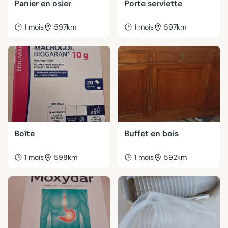
Panier en osier
Porte serviette
1 mois
597km
1 mois
597km
Boîte
Buffet en bois
1 mois
598km
1 mois
592km