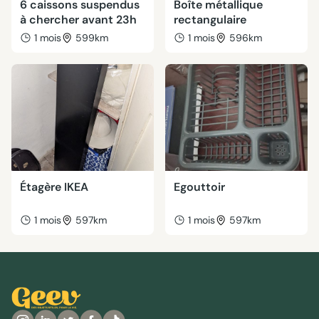
6 caissons suspendus
Boîte métallique
à chercher avant 23h
rectangulaire
1 mois
599km
1 mois
596km
Étagère IKEA
Egouttoir
1 mois
597km
1 mois
597km