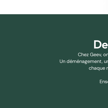
Des
Chez Geev, on
Un déménagement, un pr
chaque m
Ens