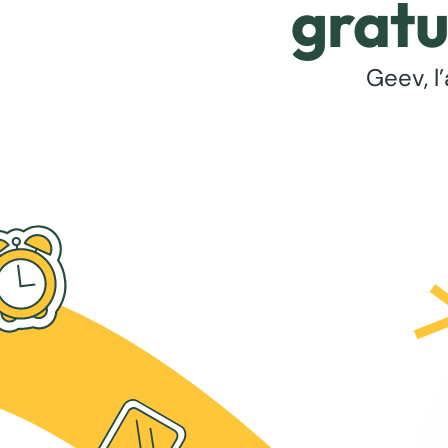
gratu
Geev, l