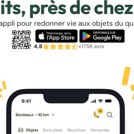
its, près de chez
’appli pour redonner vie aux objets du qu
4,8
+175K avis