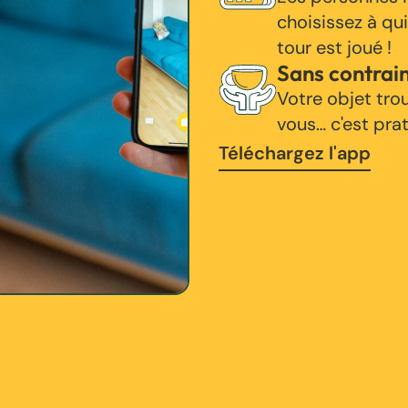
choisissez à qui
tour est joué !
Sans contrai
Votre objet tro
vous… c'est pra
Téléchargez l'app