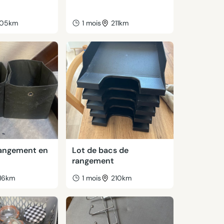
05km
1 mois
211km
rangement en
Lot de bacs de
rangement
16km
1 mois
210km