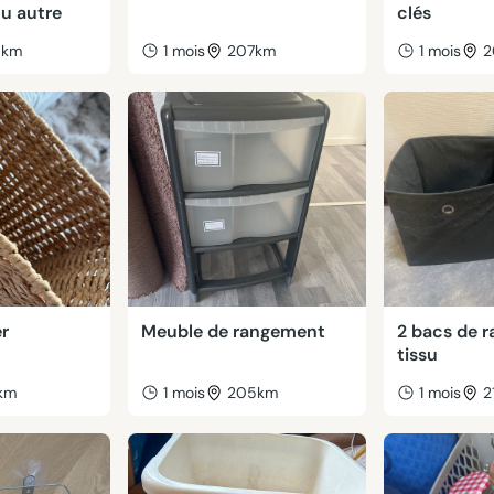
ou autre
clés
9km
1 mois
207km
1 mois
2
er
Meuble de rangement
2 bacs de 
tissu
km
1 mois
205km
1 mois
2