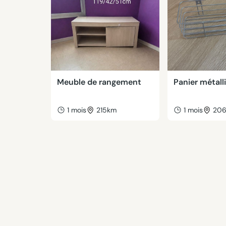
Meuble de rangement
Panier métall
1 mois
215km
1 mois
20