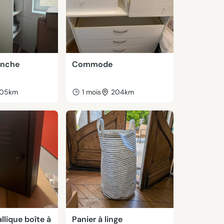
anche
Commode
05km
1 mois
204km
llique boîte à
Panier à linge