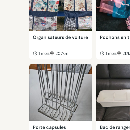
Organisateurs de voiture
Pochons en t
1 mois
207km
1 mois
217
Porte capsules
Bac de range