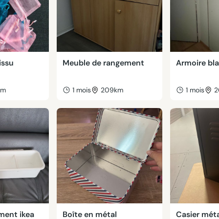
issu
Meuble de rangement
Armoire bl
km
1 mois
209km
1 mois
2
ment ikea
Boîte en métal
Casier méta