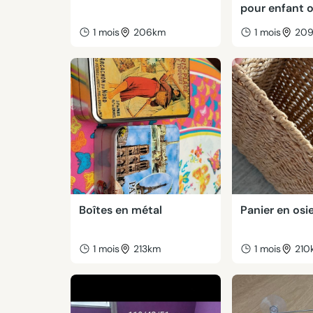
pour enfant 
1 mois
206km
1 mois
20
Boîtes en métal
Panier en osi
1 mois
213km
1 mois
210