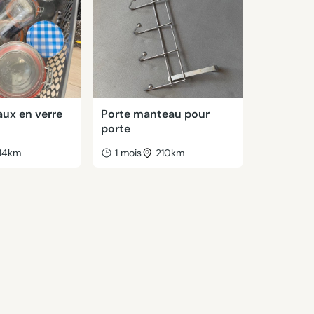
aux en verre
Porte manteau pour
porte
14km
1 mois
210km