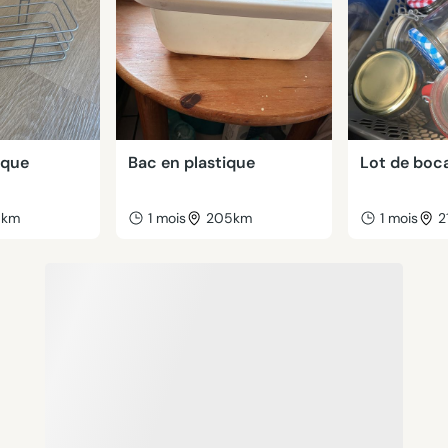
ique
Bac en plastique
Lot de boc
6km
1 mois
205km
1 mois
2