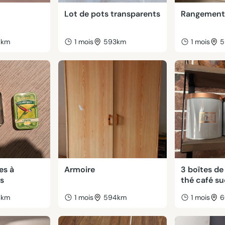
Lot de pots transparents
Rangements
8km
1 mois
593km
1 mois
5
es à
Armoire
3 boîtes d
s
thé café su
4km
1 mois
594km
1 mois
6