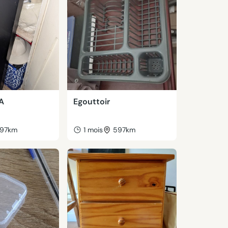
A
Egouttoir
97km
1 mois
597km