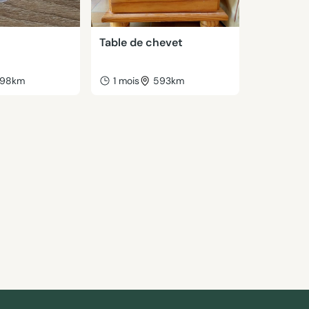
Table de chevet
98km
1 mois
593km