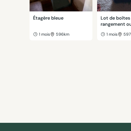
Étagère bleue
Lot de boîtes
rangement ou
1 mois
596km
1 mois
59