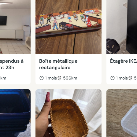
uspendus à
Boîte métallique
Étagère IKE
nt 23h
rectangulaire
9km
1 mois
596km
1 mois
5