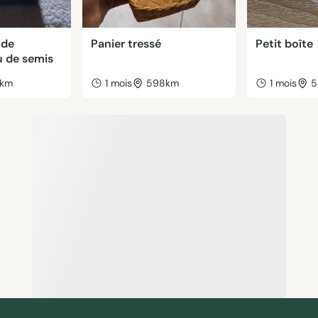
 de
Panier tressé
Petit boîte
 de semis
7km
1 mois
598km
1 mois
5