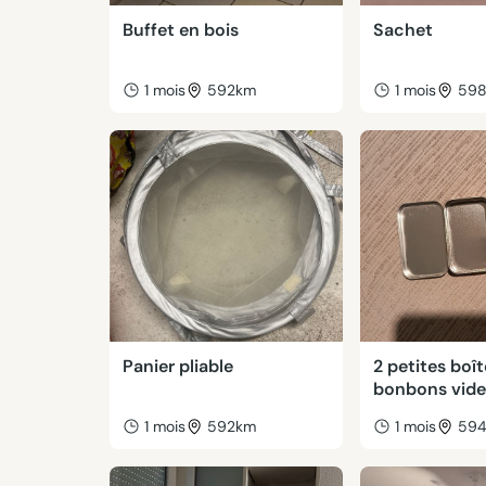
Buffet en bois
Sachet
1 mois
592km
1 mois
59
Panier pliable
2 petites boît
bonbons vide
1 mois
592km
1 mois
59