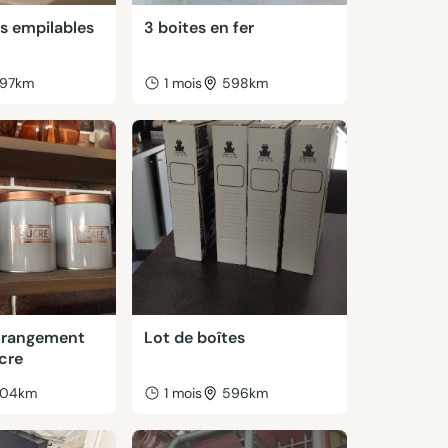
 empilables
3 boites en fer
97km
1 mois
598km
e rangement
Lot de boîtes
cre
04km
1 mois
596km