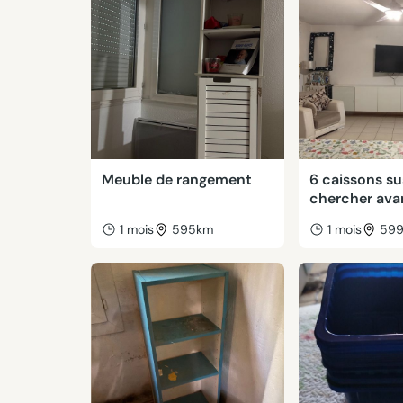
Meuble de rangement
6 caissons s
chercher ava
1 mois
595km
1 mois
59