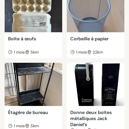
Boîte à œufs
Corbeille à papier
1 mois
5km
1 mois
22km
Étagère de bureau
Donne deux boîtes
métalliques Jack
Daniel’s
1 mois
5km