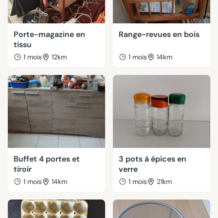
Porte-magazine en
Range-revues en bois
tissu
1 mois
12km
1 mois
14km
Buffet 4 portes et
3 pots à épices en
tiroir
verre
1 mois
14km
1 mois
21km