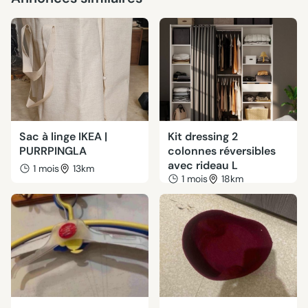
Sac à linge IKEA |
Kit dressing 2
PURRPINGLA
colonnes réversibles
avec rideau L
1 mois
13km
1 mois
18km