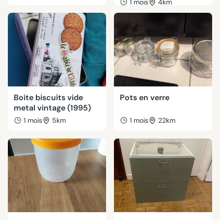
1 mois
4km
Boite biscuits vide
Pots en verre
metal vintage (1995)
1 mois
5km
1 mois
22km